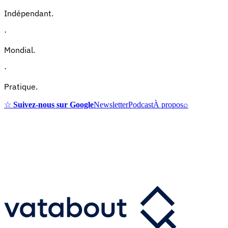
Indépendant.
·
Mondial.
·
Pratique.
☆
Suivez-nous sur Google
Newsletter
Podcast
À propos
⌕