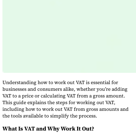
Expert Tax Series
Indirekte Steuern im elektronischen Geschäftsverkehr
VAT in der
Golfregion
Aufbau eines Kontrollrahmens für indirekte
Steuern
Kohlenstoffsteuern und Umweltabgaben
Understanding how to work out VAT is essential for
businesses and consumers alike, whether you’re adding
VAT to a price or calculating VAT from a gross amount.
This guide explains the steps for working out VAT,
including how to work out VAT from gross amounts and
the tools available to simplify the process.
What Is VAT and Why Work It Out?