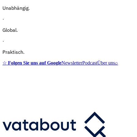
Unabhängig.
·
Global.
·
Praktisch.
☆
Folgen Sie uns auf Google
Newsletter
Podcast
Über uns
⌕