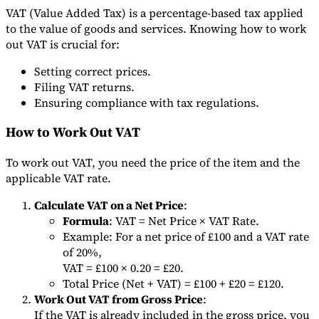
VAT (Value Added Tax) is a percentage-based tax applied
to the value of goods and services. Knowing how to work
out VAT is crucial for:
Werkzeuge
Setting correct prices.
VAT-Rechner
GST-Rechner
Verkaufssteuer-Rechner
VAT-
Nummernprüfer
Tracker für E-Rechnungs-Mandate
Filing VAT returns.
Ensuring compliance with tax regulations.
How to Work Out VAT
To work out VAT, you need the price of the item and the
applicable VAT rate.
Calculate VAT on a Net Price
:
Formula
: VAT = Net Price × VAT Rate.
Example: For a net price of £100 and a VAT rate
of 20%,
VAT = £100 × 0.20 = £20.
Total Price (Net + VAT) = £100 + £20 = £120.
Work Out VAT from Gross Price
:
Experts
If the VAT is already included in the gross price, you
Unsere Autoren
Beitragender werden
Wählen Sie einen Experten