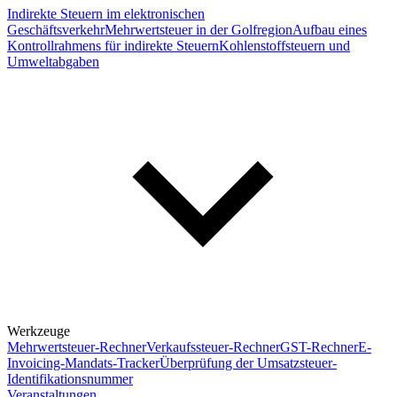
Indirekte Steuern im elektronischen
Geschäftsverkehr
Mehrwertsteuer in der Golfregion
Aufbau eines
Kontrollrahmens für indirekte Steuern
Kohlenstoffsteuern und
Umweltabgaben
Werkzeuge
Mehrwertsteuer-Rechner
Verkaufssteuer-Rechner
GST-Rechner
E-
Invoicing-Mandats-Tracker
Überprüfung der Umsatzsteuer-
Identifikationsnummer
Veranstaltungen