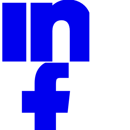
Leitfäden
Länder-Steuerleitfäden
Alle Leitfäden
Europa
Amerika
Asien-Pazifik
Afrika