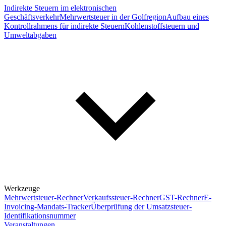
Indirekte Steuern im elektronischen
Geschäftsverkehr
Mehrwertsteuer in der Golfregion
Aufbau eines
Kontrollrahmens für indirekte Steuern
Kohlenstoffsteuern und
Umweltabgaben
Werkzeuge
Mehrwertsteuer-Rechner
Verkaufssteuer-Rechner
GST-Rechner
E-
Invoicing-Mandats-Tracker
Überprüfung der Umsatzsteuer-
Identifikationsnummer
Veranstaltungen