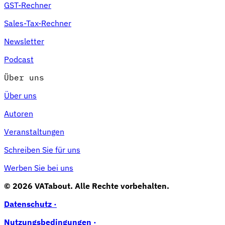
GST-Rechner
Sales-Tax-Rechner
Newsletter
Werkzeuge
VAT-Rechner
GST-Rechner
Verkaufssteuer-Rechner
VAT-
Podcast
Nummernprüfer
Tracker für E-Rechnungs-Mandate
Über uns
Über uns
Autoren
Veranstaltungen
Schreiben Sie für uns
Werben Sie bei uns
© 2026 VATabout. Alle Rechte vorbehalten.
Datenschutz ·
Experts
Nutzungsbedingungen ·
Unsere Autoren
Beitragender werden
Wählen Sie einen Experten