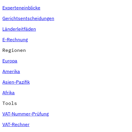
Experteneinblicke
Gerichtsentscheidungen
Länderleitfäden
E-Rechnung
Regionen
Expert Tax Series
Indirekte Steuern im elektronischen Geschäftsverkehr
VAT in der
Europa
Golfregion
Aufbau eines Kontrollrahmens für indirekte
Steuern
Kohlenstoffsteuern und Umweltabgaben
Amerika
Asien-Pazifik
Afrika
Tools
VAT-Nummer-Prüfung
VAT-Rechner