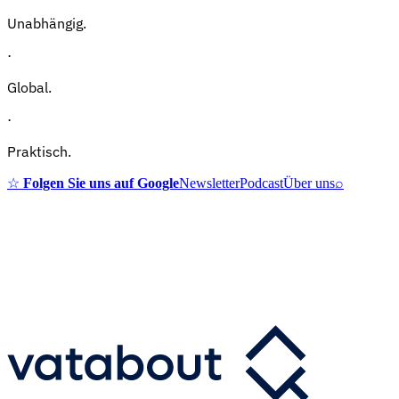
Unabhängig.
·
Global.
·
Praktisch.
☆
Folgen Sie uns auf Google
Newsletter
Podcast
Über uns
⌕