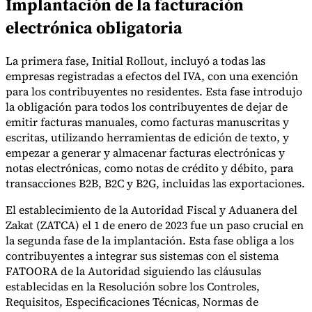
Implantación de la facturación
electrónica obligatoria
Herramientas
La primera fase, Initial Rollout, incluyó a todas las
Calculadora de VAT
Calculadora de GST
Calculadora del impuesto
empresas registradas a efectos del IVA, con una exención
sobre las ventas
Verificador de número de VAT
Rastreador de
para los contribuyentes no residentes. Esta fase introdujo
mandatos de facturación electrónica
la obligación para todos los contribuyentes de dejar de
emitir facturas manuales, como facturas manuscritas y
escritas, utilizando herramientas de edición de texto, y
empezar a generar y almacenar facturas electrónicas y
notas electrónicas, como notas de crédito y débito, para
transacciones B2B, B2C y B2G, incluidas las exportaciones.
El establecimiento de la Autoridad Fiscal y Aduanera del
Zakat (ZATCA) el 1 de enero de 2023 fue un paso crucial en
la segunda fase de la implantación. Esta fase obliga a los
contribuyentes a integrar sus sistemas con el sistema
FATOORA de la Autoridad siguiendo las cláusulas
establecidas en la Resolución sobre los Controles,
Requisitos, Especificaciones Técnicas, Normas de
Expertos