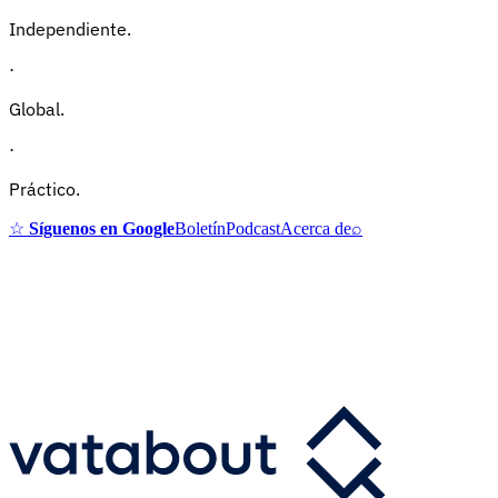
Independiente.
·
Global.
·
Práctico.
☆
Síguenos en Google
Boletín
Podcast
Acerca de
⌕