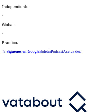
Independiente.
·
Global.
·
Práctico.
☆
Síguenos en Google
Boletín
Podcast
Acerca de
⌕