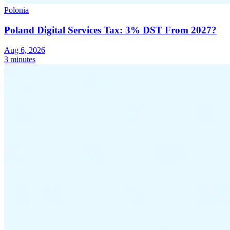
Polonia
Poland Digital Services Tax: 3% DST From 2027?
Herramientas
Aug 6, 2026
Calculadora de VAT
Calculadora de GST
Calculadora del impuesto
3 minutes
sobre las ventas
Verificador de número de VAT
Rastreador de
mandatos de facturación electrónica
Expertos