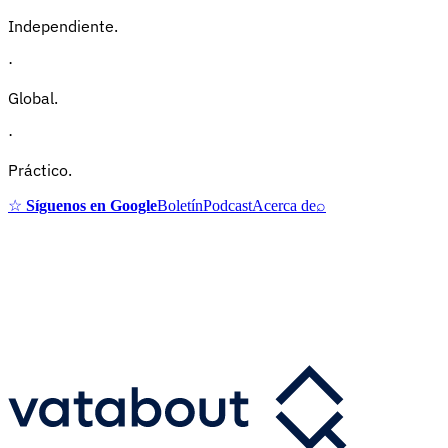
Independiente.
·
Global.
·
Práctico.
☆
Síguenos en Google
Boletín
Podcast
Acerca de
⌕