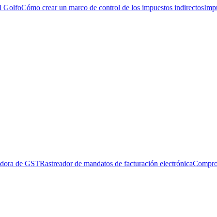
l Golfo
Cómo crear un marco de control de los impuestos indirectos
Impu
adora de GST
Rastreador de mandatos de facturación electrónica
Compro