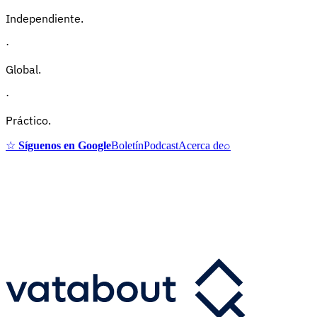
Independiente.
·
Global.
·
Práctico.
☆
Síguenos en Google
Boletín
Podcast
Acerca de
⌕