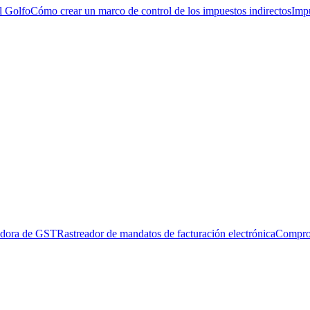
l Golfo
Cómo crear un marco de control de los impuestos indirectos
Impu
adora de GST
Rastreador de mandatos de facturación electrónica
Compro