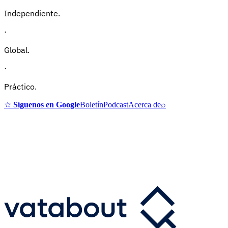
Independiente.
·
Global.
·
Práctico.
☆
Síguenos en Google
Boletín
Podcast
Acerca de
⌕