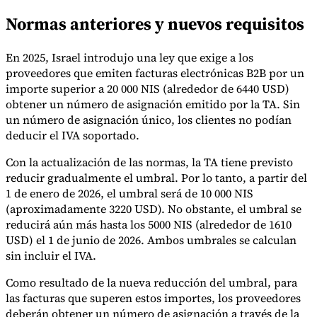
Normas anteriores y nuevos requisitos
En 2025, Israel introdujo una ley que exige a los
Herramientas
Calculadora de VAT
Calculadora de GST
Calculadora del impuesto
proveedores que emiten facturas electrónicas B2B por un
sobre las ventas
Verificador de número de VAT
Rastreador de
importe superior a 20 000 NIS (alrededor de 6440 USD)
mandatos de facturación electrónica
obtener un número de asignación emitido por la TA. Sin
un número de asignación único, los clientes no podían
deducir el IVA soportado.
Con la actualización de las normas, la TA tiene previsto
reducir gradualmente el umbral. Por lo tanto, a partir del
1 de enero de 2026, el umbral será de 10 000 NIS
(aproximadamente 3220 USD). No obstante, el umbral se
reducirá aún más hasta los 5000 NIS (alrededor de 1610
USD) el 1 de junio de 2026. Ambos umbrales se calculan
sin incluir el IVA.
Como resultado de la nueva reducción del umbral, para
las facturas que superen estos importes, los proveedores
deberán obtener un número de asignación a través de la
Expertos