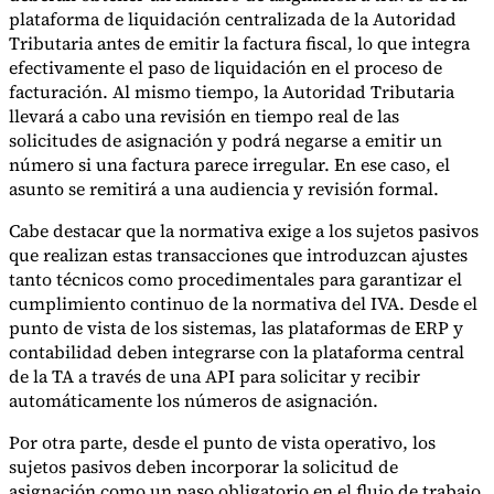
Nuestros autores
Conviértase en colaborador
Elija un experto
plataforma de liquidación centralizada de la Autoridad
Tributaria antes de emitir la factura fiscal, lo que integra
efectivamente el paso de liquidación en el proceso de
facturación. Al mismo tiempo, la Autoridad Tributaria
llevará a cabo una revisión en tiempo real de las
solicitudes de asignación y podrá negarse a emitir un
número si una factura parece irregular. En ese caso, el
asunto se remitirá a una audiencia y revisión formal.
Cabe destacar que la normativa exige a los sujetos pasivos
que realizan estas transacciones que introduzcan ajustes
tanto técnicos como procedimentales para garantizar el
cumplimiento continuo de la normativa del IVA. Desde el
punto de vista de los sistemas, las plataformas de ERP y
contabilidad deben integrarse con la plataforma central
de la TA a través de una API para solicitar y recibir
automáticamente los números de asignación.
Por otra parte, desde el punto de vista operativo, los
sujetos pasivos deben incorporar la solicitud de
asignación como un paso obligatorio en el flujo de trabajo