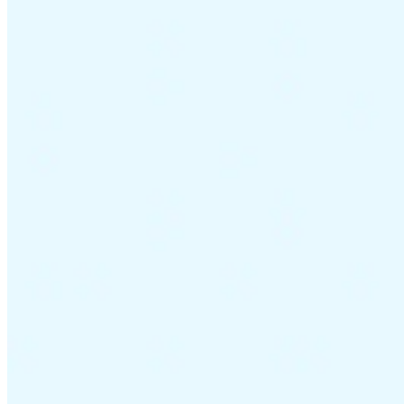
Guías
Guías fiscales por país
Todas las guías
Europa
América
Asia-Pacífico
África
VAT para principiantes