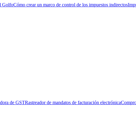
l Golfo
Cómo crear un marco de control de los impuestos indirectos
Impu
adora de GST
Rastreador de mandatos de facturación electrónica
Compro