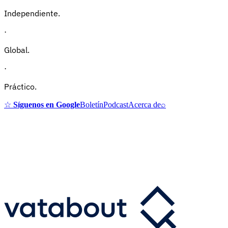
Independiente.
·
Global.
·
Práctico.
☆
Síguenos en Google
Boletín
Podcast
Acerca de
⌕