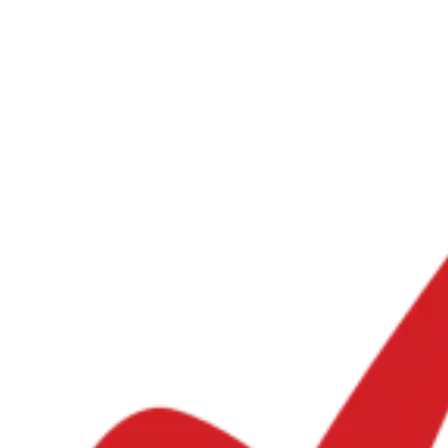
Leitfäden
Länder-Steuerleitfäden
Alle Leitfäden
Europa
Amerika
Asien-Pazifik
Afrika