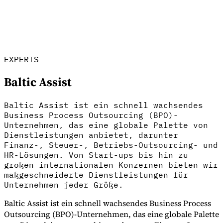
Werkzeuge
VAT-Rechner
GST-Rechner
Verkaufssteuer-Rechner
VAT-
EXPERTS
Nummernprüfer
Tracker für E-Rechnungs-Mandate
Baltic Assist
Baltic Assist ist ein schnell wachsendes
Business Process Outsourcing (BPO)-
Unternehmen, das eine globale Palette von
Dienstleistungen anbietet, darunter
Finanz-, Steuer-, Betriebs-Outsourcing- und
HR-Lösungen. Von Start-ups bis hin zu
großen internationalen Konzernen bieten wir
maßgeschneiderte Dienstleistungen für
Unternehmen jeder Größe.
Baltic Assist ist ein schnell wachsendes Business Process
Experts
Outsourcing (BPO)-Unternehmen, das eine globale Palette
Unsere Autoren
Beitragender werden
Wählen Sie einen Experten