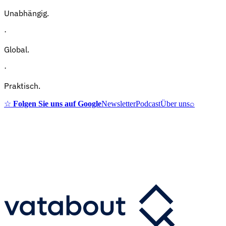
Unabhängig.
·
Global.
·
Praktisch.
☆
Folgen Sie uns auf Google
Newsletter
Podcast
Über uns
⌕