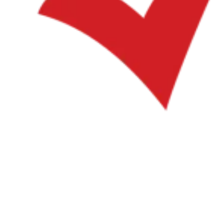
VAT für Anfänger
Indirekte Steuern 101