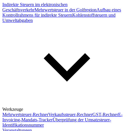
Indirekte Steuern im elektronischen
Geschäftsverkehr
Mehrwertsteuer in der Golfregion
Aufbau eines
Kontrollrahmens für indirekte Steuern
Kohlenstoffsteuern und
Umweltabgaben
Werkzeuge
Mehrwertsteuer-Rechner
Verkaufssteuer-Rechner
GST-Rechner
E-
Invoicing-Mandats-Tracker
Überprüfung der Umsatzsteuer-
Identifikationsnummer
Veranstaltungen