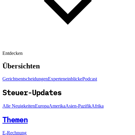
Entdecken
Übersichten
Gerichtsentscheidungen
Experteneinblicke
Podcast
Steuer-Updates
Alle Neuigkeiten
Europa
Amerika
Asien-Pazifik
Afrika
Themen
E-Rechnung