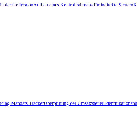
in der Golfregion
Aufbau eines Kontrollrahmens für indirekte Steuern
K
icing-Mandats-Tracker
Überprüfung der Umsatzsteuer-Identifikations