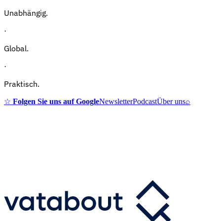
Unabhängig.
·
Global.
·
Praktisch.
☆
Folgen Sie uns auf Google
Newsletter
Podcast
Über uns
⌕