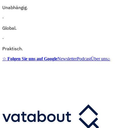
Unabhängig.
·
Global.
·
Praktisch.
☆
Folgen Sie uns auf Google
Newsletter
Podcast
Über uns
⌕