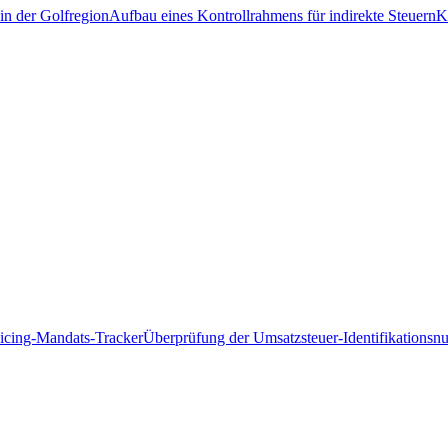
in der Golfregion
Aufbau eines Kontrollrahmens für indirekte Steuern
K
icing-Mandats-Tracker
Überprüfung der Umsatzsteuer-Identifikations