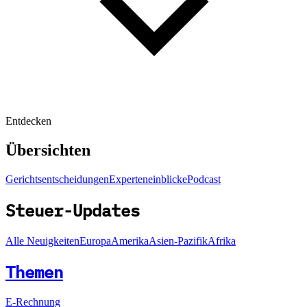
Entdecken
Übersichten
Gerichtsentscheidungen
Experteneinblicke
Podcast
Steuer-Updates
Alle Neuigkeiten
Europa
Amerika
Asien-Pazifik
Afrika
Themen
E-Rechnung