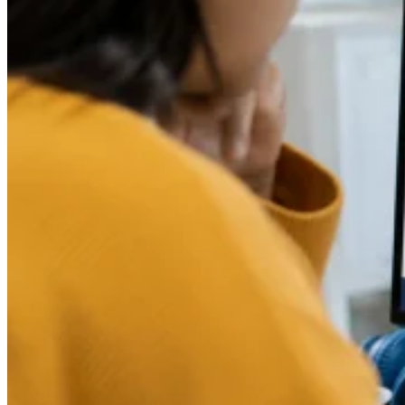
Werkzeuge
VAT-Rechner
GST-Rechner
Verkaufssteuer-Rechner
VAT-
Nummernprüfer
Tracker für E-Rechnungs-Mandate
Experts
Unsere Autoren
Beitragender werden
Wählen Sie einen Experten