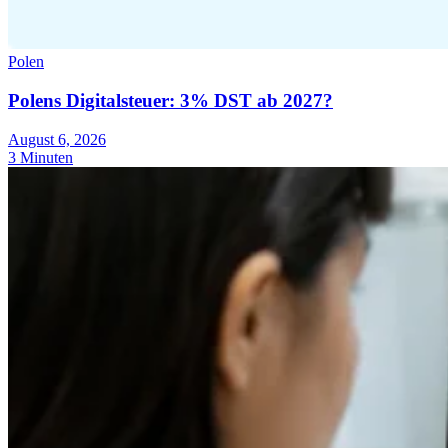
Polen
Polens Digitalsteuer: 3% DST ab 2027?
August 6, 2026
3 Minuten
Expert Tax Series
Indirekte Steuern im elektronischen Geschäftsverkehr
VAT in der
Golfregion
Aufbau eines Kontrollrahmens für indirekte
Steuern
Kohlenstoffsteuern und Umweltabgaben