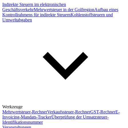
Indirekte Steuern im elektronischen
Geschäftsverkehr
Mehrwertsteuer in der Golfregion
Aufbau eines
Kontrollrahmens für indirekte Steuern
Kohlenstoffsteuern und
Umweltabgaben
Werkzeuge
Mehrwertsteuer-Rechner
Verkaufssteuer-Rechner
GST-Rechner
E-
Invoicing-Mandats-Tracker
Überprüfung der Umsatzsteuer-
Identifikationsnummer
Veranstaltungen