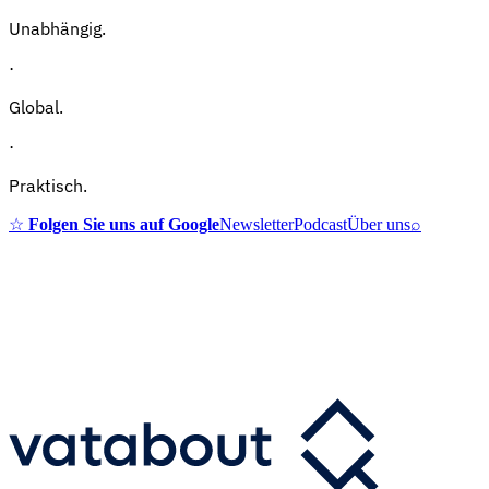
Unabhängig.
·
Global.
·
Praktisch.
☆
Folgen Sie uns auf Google
Newsletter
Podcast
Über uns
⌕