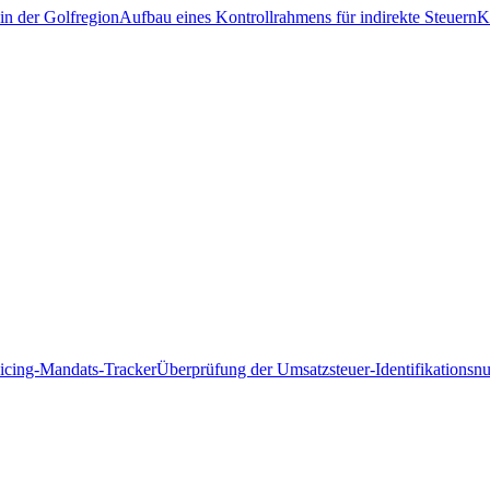
in der Golfregion
Aufbau eines Kontrollrahmens für indirekte Steuern
K
icing-Mandats-Tracker
Überprüfung der Umsatzsteuer-Identifikations