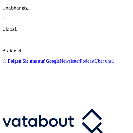
Unabhängig.
·
Global.
·
Praktisch.
☆
Folgen Sie uns auf Google
Newsletter
Podcast
Über uns
⌕