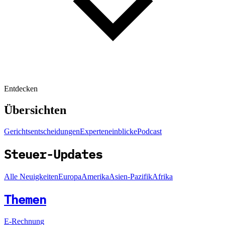
Entdecken
Übersichten
Gerichtsentscheidungen
Experteneinblicke
Podcast
Steuer-Updates
Alle Neuigkeiten
Europa
Amerika
Asien-Pazifik
Afrika
Themen
E-Rechnung