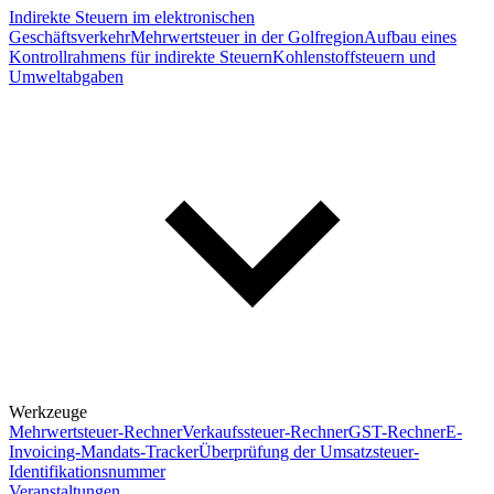
Indirekte Steuern im elektronischen
Geschäftsverkehr
Mehrwertsteuer in der Golfregion
Aufbau eines
Kontrollrahmens für indirekte Steuern
Kohlenstoffsteuern und
Umweltabgaben
Werkzeuge
Mehrwertsteuer-Rechner
Verkaufssteuer-Rechner
GST-Rechner
E-
Invoicing-Mandats-Tracker
Überprüfung der Umsatzsteuer-
Identifikationsnummer
Veranstaltungen