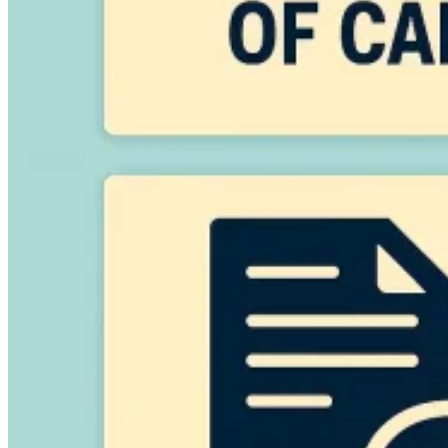
Expert Tax Series
Indirekte Steuern im elektronischen Geschäftsverkehr
VAT in der
Golfregion
Aufbau eines Kontrollrahmens für indirekte
Steuern
Kohlenstoffsteuern und Umweltabgaben