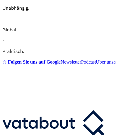
Unabhängig.
·
Global.
·
Praktisch.
☆
Folgen Sie uns auf Google
Newsletter
Podcast
Über uns
⌕