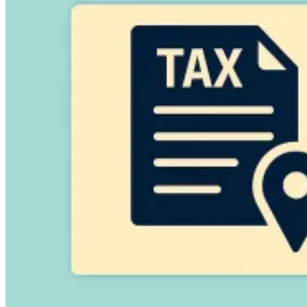
Leitfäden
Länder-Steuerleitfäden
Alle Leitfäden
Europa
Amerika
Asien-Pazifik
Afrika