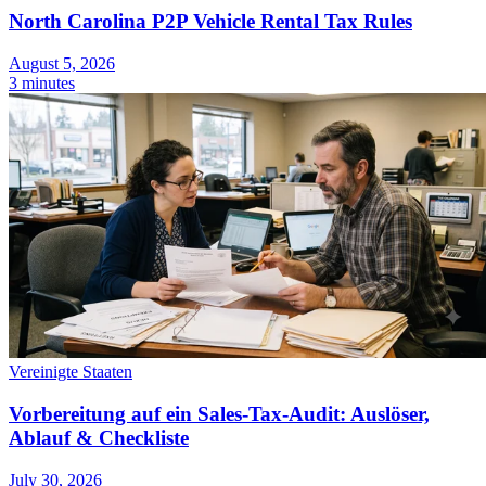
North Carolina P2P Vehicle Rental Tax Rules
August 5, 2026
3 minutes
Werkzeuge
VAT-Rechner
GST-Rechner
Verkaufssteuer-Rechner
VAT-
Nummernprüfer
Tracker für E-Rechnungs-Mandate
Vereinigte Staaten
Vorbereitung auf ein Sales-Tax-Audit: Auslöser,
Ablauf & Checkliste
Experts
Unsere Autoren
Beitragender werden
Wählen Sie einen Experten
July 30, 2026