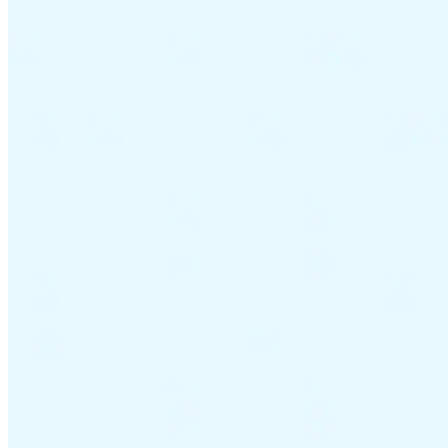
Leitfäden
Länder-Steuerleitfäden
Alle Leitfäden
Europa
Amerika
Asien-Pazifik
Afrika