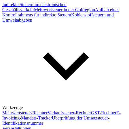
Indirekte Steuern im elektronischen
Geschäftsverkehr
Mehrwertsteuer in der Golfregion
Aufbau eines
Kontrollrahmens für indirekte Steuern
Kohlenstoffsteuern und
Umweltabgaben
Werkzeuge
Mehrwertsteuer-Rechner
Verkaufssteuer-Rechner
GST-Rechner
E-
Invoicing-Mandats-Tracker
Überprüfung der Umsatzsteuer-
Identifikationsnummer
Veranstaltungen