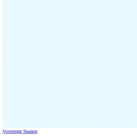
Expert Tax Series
Indirekte Steuern im elektronischen Geschäftsverkehr
VAT in der
Golfregion
Aufbau eines Kontrollrahmens für indirekte
Steuern
Kohlenstoffsteuern und Umweltabgaben
Vereinigte Staaten