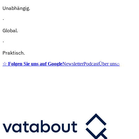
Unabhängig.
·
Global.
·
Praktisch.
☆
Folgen Sie uns auf Google
Newsletter
Podcast
Über uns
⌕