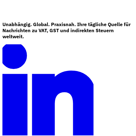
Unabhängig. Global. Praxisnah. Ihre tägliche Quelle für
Nachrichten zu VAT, GST und indirekten Steuern
weltweit.
Expert Tax Series
Indirekte Steuern im elektronischen Geschäftsverkehr
VAT in der
Golfregion
Aufbau eines Kontrollrahmens für indirekte
Steuern
Kohlenstoffsteuern und Umweltabgaben