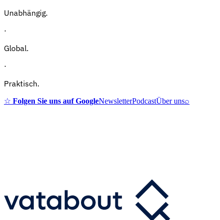
Unabhängig.
·
Global.
·
Praktisch.
☆
Folgen Sie uns auf Google
Newsletter
Podcast
Über uns
⌕