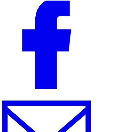
Werkzeuge
VAT-Rechner
GST-Rechner
Verkaufssteuer-Rechner
VAT-
Nummernprüfer
Tracker für E-Rechnungs-Mandate
Experts
Unsere Autoren
Beitragender werden
Wählen Sie einen Experten