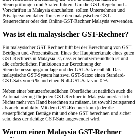
Steuerprüfungen und Strafen führen. Um die GST-Regeln und -
Vorschriften in Malaysia einzuhalten, sollten Unternehmen und
Privatpersonen daher Tools wie den malaysischen GST-
Steuerrechner oder den Online-GST-Rechner Malaysia verwenden.
Leitfäden
Was ist ein malaysischer GST-Rechner?
Länder-Steuerleitfäden
Ein malaysischer GST-Rechner hilft bei der Berechnung von GST-
Beträgen und -Prozentsätzen. Eines der Hauptmerkmale eines guten
GST-Rechners in Malaysia ist, dass er benutzerfreundlich ist und
alle erforderlichen Funktionen zur Berechnung der
Steuerbemessungsgrundlage und der GST-Sätze enthält. Das
malaysische GST-System hat zwei GST-Sätze: einen Standard-
GST-Satz von 6 % und einen Null-GST-Satz von 0 %.
Neben einer benutzerfreundlichen Oberfläche ist natürlich auch die
Automatisierung für jeden GST-Rechner in Malaysia unerlässlich.
Nichts mehr von Hand berechnen zu müssen, ist sowohl zeitsparend
als auch produktiv. Mit dem GST-Rechner kann jeder die
steuerpflichtigen Beträge mit und ohne GST berechnen und sicher
sein, dass der richtige GST-Satz angewendet wird.
Warum einen Malaysia GST-Rechner
Alle Leitfäden
Europa
Amerika
Asien-Pazifik
Afrika