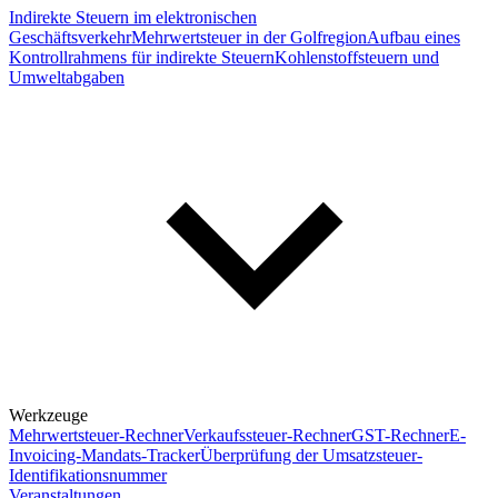
Indirekte Steuern im elektronischen
Geschäftsverkehr
Mehrwertsteuer in der Golfregion
Aufbau eines
Kontrollrahmens für indirekte Steuern
Kohlenstoffsteuern und
Umweltabgaben
Werkzeuge
Mehrwertsteuer-Rechner
Verkaufssteuer-Rechner
GST-Rechner
E-
Invoicing-Mandats-Tracker
Überprüfung der Umsatzsteuer-
Identifikationsnummer
Veranstaltungen