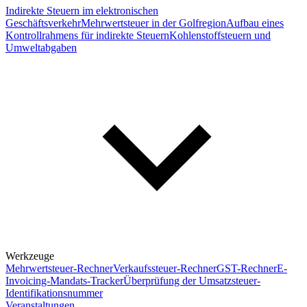
Indirekte Steuern im elektronischen
Geschäftsverkehr
Mehrwertsteuer in der Golfregion
Aufbau eines
Kontrollrahmens für indirekte Steuern
Kohlenstoffsteuern und
Umweltabgaben
Werkzeuge
Mehrwertsteuer-Rechner
Verkaufssteuer-Rechner
GST-Rechner
E-
Invoicing-Mandats-Tracker
Überprüfung der Umsatzsteuer-
Identifikationsnummer
Veranstaltungen