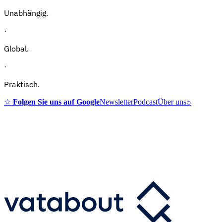
Unabhängig.
·
Global.
·
Praktisch.
☆
Folgen Sie uns auf Google
Newsletter
Podcast
Über uns
⌕