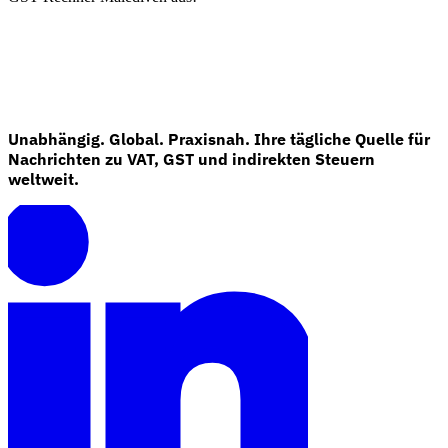
Unabhängig. Global. Praxisnah. Ihre tägliche Quelle für
Nachrichten zu VAT, GST und indirekten Steuern
Expert Tax Series
weltweit.
Indirekte Steuern im elektronischen Geschäftsverkehr
VAT in der
Golfregion
Aufbau eines Kontrollrahmens für indirekte
Steuern
Kohlenstoffsteuern und Umweltabgaben