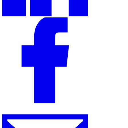
Werkzeuge
VAT-Rechner
GST-Rechner
Verkaufssteuer-Rechner
VAT-
Nummernprüfer
Tracker für E-Rechnungs-Mandate
Experts
Unsere Autoren
Beitragender werden
Wählen Sie einen Experten