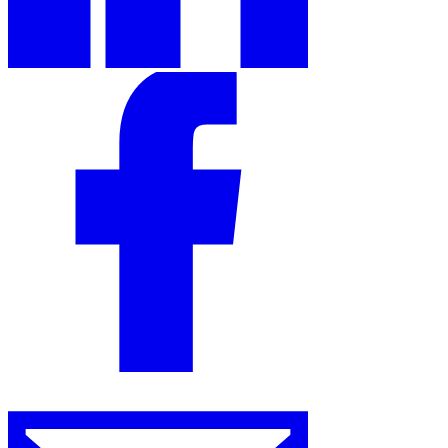
Herramientas
Calculadora de VAT
Calculadora de GST
Calculadora del impuesto
sobre las ventas
Verificador de número de VAT
Rastreador de
mandatos de facturación electrónica
Expertos