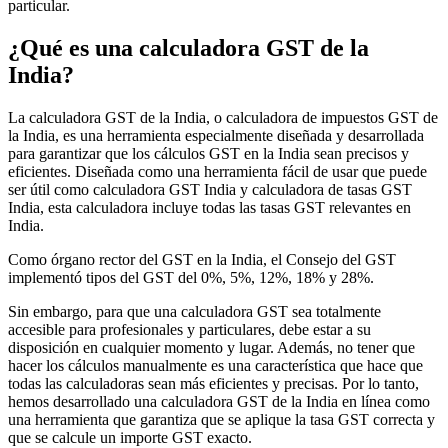
particular.
¿Qué es una calculadora GST de la
India?
Guías
Guías fiscales por país
La calculadora GST de la India, o calculadora de impuestos GST de
la India, es una herramienta especialmente diseñada y desarrollada
para garantizar que los cálculos GST en la India sean precisos y
eficientes. Diseñada como una herramienta fácil de usar que puede
ser útil como calculadora GST India y calculadora de tasas GST
India, esta calculadora incluye todas las tasas GST relevantes en
India.
Como órgano rector del GST en la India, el Consejo del GST
implementó tipos del GST del 0%, 5%, 12%, 18% y 28%.
Sin embargo, para que una calculadora GST sea totalmente
accesible para profesionales y particulares, debe estar a su
disposición en cualquier momento y lugar. Además, no tener que
hacer los cálculos manualmente es una característica que hace que
todas las calculadoras sean más eficientes y precisas. Por lo tanto,
hemos desarrollado una calculadora GST de la India en línea como
una herramienta que garantiza que se aplique la tasa GST correcta y
Todas las guías
Europa
América
Asia-Pacífico
África
que se calcule un importe GST exacto.
VAT para principiantes