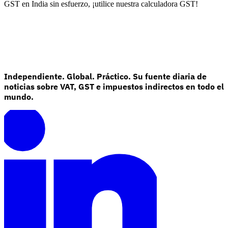
GST en India sin esfuerzo, ¡utilice nuestra calculadora GST!
Independiente. Global. Práctico. Su fuente diaria de
noticias sobre VAT, GST e impuestos indirectos en todo el
Serie Experto Fiscal
mundo.
Impuestos indirectos en el comercio electrónico
VAT en la región del
Golfo
Cómo crear un marco de control de los impuestos
indirectos
Impuestos sobre el carbono y tasas medioambientales