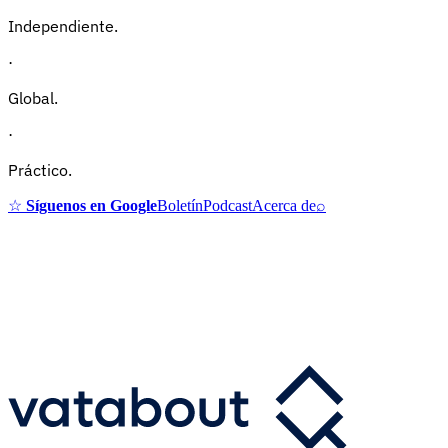
Independiente.
·
Global.
·
Práctico.
☆
Síguenos en Google
Boletín
Podcast
Acerca de
⌕