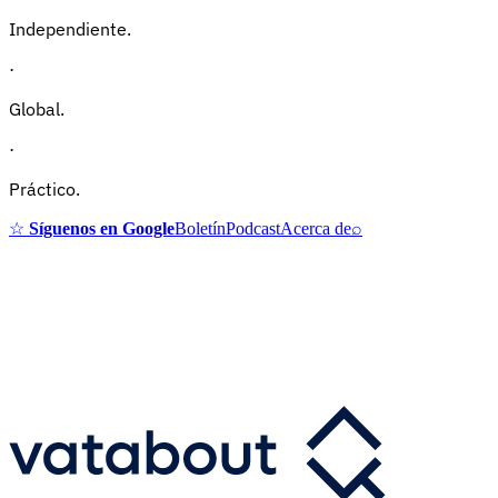
Independiente.
·
Global.
·
Práctico.
☆
Síguenos en Google
Boletín
Podcast
Acerca de
⌕