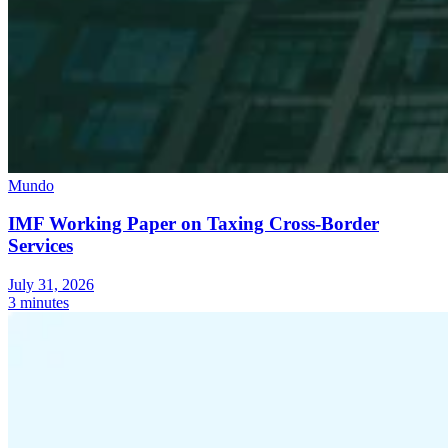
Mundo
IMF Working Paper on Taxing Cross-Border
Services
July 31, 2026
3 minutes