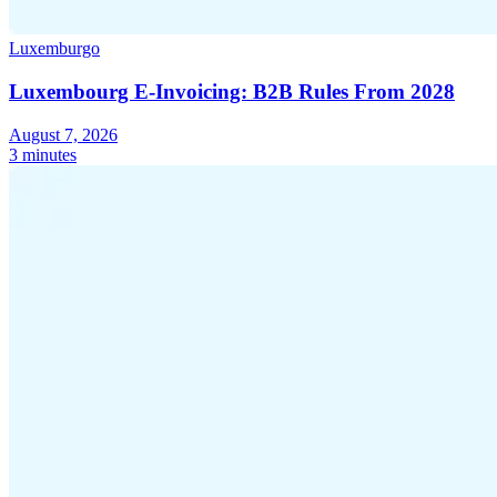
Luxemburgo
Luxembourg E-Invoicing: B2B Rules From 2028
August 7, 2026
3 minutes
Serie Experto Fiscal
Impuestos indirectos en el comercio electrónico
VAT en la región del
Golfo
Cómo crear un marco de control de los impuestos
indirectos
Impuestos sobre el carbono y tasas medioambientales