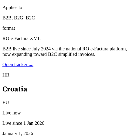
Nuestros autores
Conviértase en colaborador
Elija un experto
Applies to
B2B, B2G, B2C
format
RO e-Factura XML
B2B live since July 2024 via the national RO e-Factura platform,
now expanding toward B2C simplified invoices.
Open tracker →
HR
Croatia
EU
Live now
Live since 1 Jan 2026
January 1, 2026