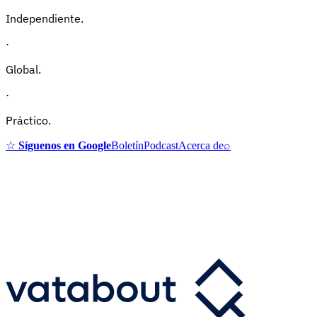
Independiente.
·
Global.
·
Práctico.
☆
Síguenos en Google
Boletín
Podcast
Acerca de
⌕