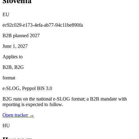
Slovenia
EU
ec92c029-e173-4efa-ab77-94c11be890fa
B2B planned 2027
June 1, 2027
Applies to
B2B, B2G
format
e-SLOG, Peppol BIS 3.0
B2G runs on the national e-SLOG format; a B2B mandate with
reporting is expected to follow.
Open tracker →
HU