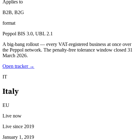
Applies to
B2B, B2G
format
Peppol BIS 3.0, UBL 2.1
A big-bang rollout — every VAT-registered business at once over
the Peppol network. The penalty-free tolerance window closed 31
Serie Experto Fiscal
March 2026.
Impuestos indirectos en el comercio electrónico
VAT en la región del
Golfo
Cómo crear un marco de control de los impuestos
Open tracker →
indirectos
Impuestos sobre el carbono y tasas medioambientales
IT
Italy
EU
Live now
Live since 2019
January 1, 2019