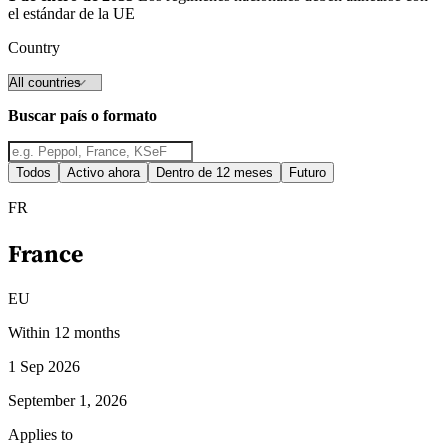
el estándar de la UE
Country
Guías
Guías fiscales por país
Buscar país o formato
Todos
Activo ahora
Dentro de 12 meses
Futuro
FR
France
EU
Within 12 months
1 Sep 2026
September 1, 2026
Todas las guías
Europa
América
Asia-Pacífico
África
Applies to
VAT para principiantes