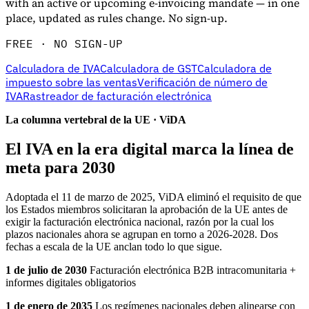
with an active or upcoming e-invoicing mandate — in one
place, updated as rules change. No sign-up.
FREE · NO SIGN-UP
Calculadora de IVA
Calculadora de GST
Calculadora de
impuesto sobre las ventas
Verificación de número de
IVA
Rastreador de facturación electrónica
La columna vertebral de la UE · ViDA
El IVA en la era digital marca la línea de
Información fiscal
meta para 2030
Adoptada el 11 de marzo de 2025, ViDA eliminó el requisito de que
los Estados miembros solicitaran la aprobación de la UE antes de
exigir la facturación electrónica nacional, razón por la cual los
plazos nacionales ahora se agrupan en torno a 2026-2028. Dos
fechas a escala de la UE anclan todo lo que sigue.
1 de julio de 2030
Facturación electrónica B2B intracomunitaria +
informes digitales obligatorios
1 de enero de 2035
Los regímenes nacionales deben alinearse con