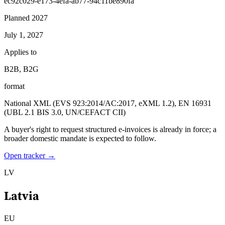
ec92c029-e173-4efa-ab77-94c11be890fa
Planned 2027
July 1, 2027
Applies to
B2B, B2G
format
National XML (EVS 923:2014/AC:2017, eXML 1.2), EN 16931
(UBL 2.1 BIS 3.0, UN/CEFACT CII)
A buyer's right to request structured e-invoices is already in force; a
broader domestic mandate is expected to follow.
Open tracker →
LV
Latvia
EU