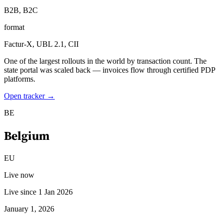
B2B, B2C
format
Factur-X, UBL 2.1, CII
One of the largest rollouts in the world by transaction count. The
state portal was scaled back — invoices flow through certified PDP
platforms.
Open tracker →
BE
Belgium
Impuestos indirectos 101
EU
Live now
Live since 1 Jan 2026
January 1, 2026