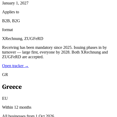
January 1, 2027
Applies to
B2B, B2G
format
XRechnung, ZUGFeRD
Receiving has been mandatory since 2025. Issuing phases in by
turnover — large first, everyone by 2028. Both XRechnung and
ZUGFeRD are accepted.
Open tracker →
GR
Greece
EU
Within 12 months
All businesses from 1 Oct 2026