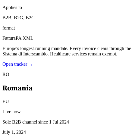
Applies to
B2B, B2G, B2C
Herramientas
format
Calculadora de VAT
Calculadora de GST
Calculadora del impuesto
sobre las ventas
Verificador de número de VAT
Rastreador de
FatturaPA XML
mandatos de facturación electrónica
Europe's longest-running mandate. Every invoice clears through the
Sistema di Interscambio. Healthcare services remain exempt.
Open tracker →
RO
Romania
EU
Live now
Sole B2B channel since 1 Jul 2024
July 1, 2024
Expertos