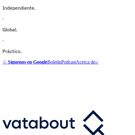
Independiente.
·
Global.
·
Práctico.
☆
Síguenos en Google
Boletín
Podcast
Acerca de
⌕