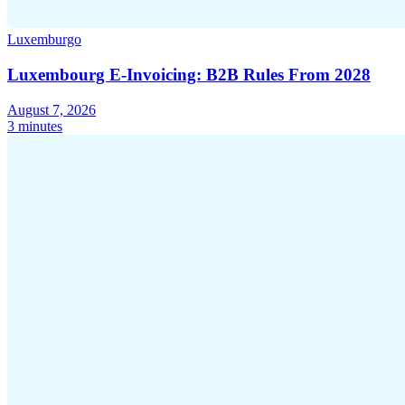
Luxemburgo
Luxembourg E-Invoicing: B2B Rules From 2028
August 7, 2026
3 minutes
Serie Experto Fiscal
Impuestos indirectos en el comercio electrónico
VAT en la región del
Golfo
Cómo crear un marco de control de los impuestos
indirectos
Impuestos sobre el carbono y tasas medioambientales