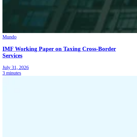
Mundo
IMF Working Paper on Taxing Cross-Border
Services
July 31, 2026
3 minutes