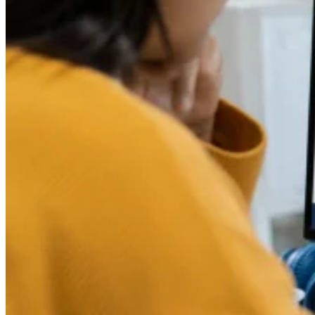
Herramientas
Calculadora de VAT
Calculadora de GST
Calculadora del impuesto
sobre las ventas
Verificador de número de VAT
Rastreador de
mandatos de facturación electrónica
Expertos