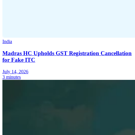
India
Madras HC Upholds GST Registration Cancellation
for Fake ITC
July 14, 2026
3 minutes