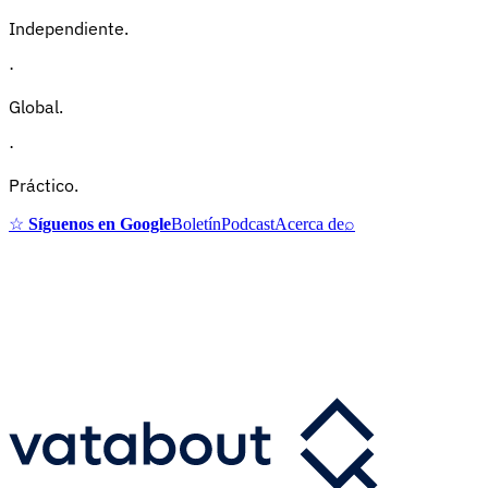
Independiente.
·
Global.
·
Práctico.
☆
Síguenos en Google
Boletín
Podcast
Acerca de
⌕