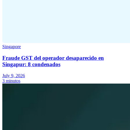
Singapore
Fraude GST del operador desaparecido en
Singapur: 8 condenados
July 9, 2026
3 minutos