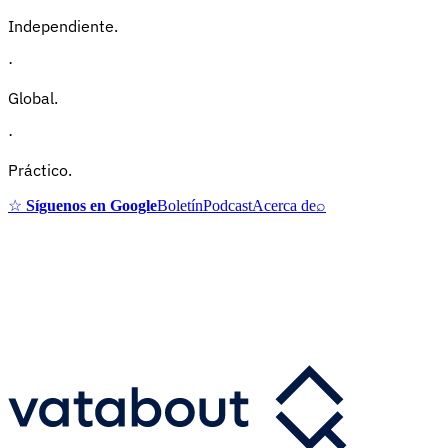
Independiente.
·
Global.
·
Práctico.
☆
Síguenos en Google
Boletín
Podcast
Acerca de
⌕