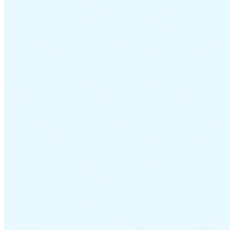
Guías
Guías fiscales por país
Todas las guías
Europa
América
Asia-Pacífico
África
VAT para principiantes