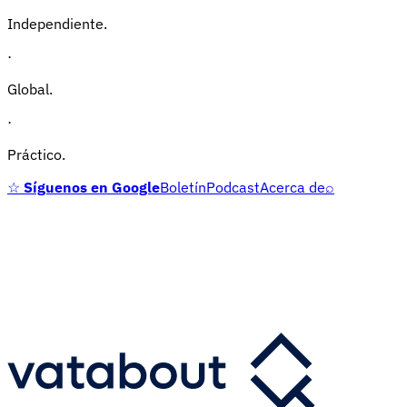
Independiente.
·
Global.
·
Práctico.
☆
Síguenos en Google
Boletín
Podcast
Acerca de
⌕