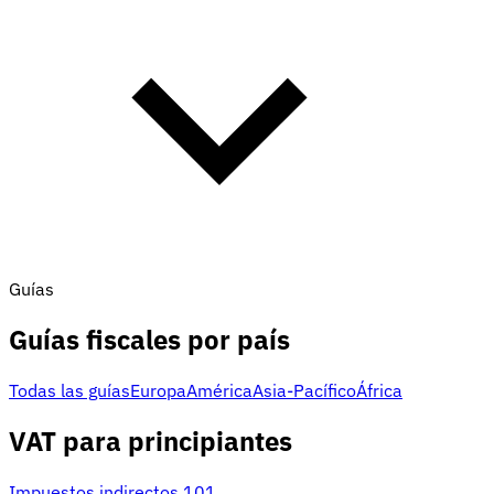
Guías
Guías fiscales por país
Todas las guías
Europa
América
Asia-Pacífico
África
VAT para principiantes
Impuestos indirectos 101