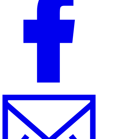
Herramientas
Calculadora de VAT
Calculadora de GST
Calculadora del impuesto
sobre las ventas
Verificador de número de VAT
Rastreador de
mandatos de facturación electrónica
Expertos