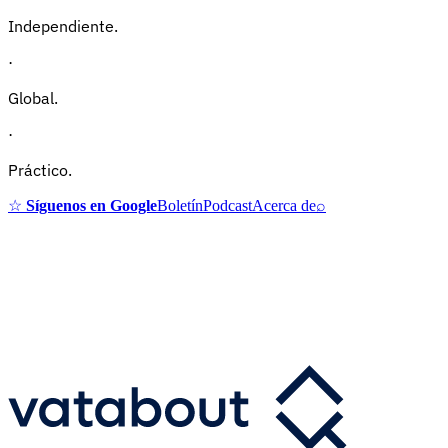
Independiente.
·
Global.
·
Práctico.
☆
Síguenos en Google
Boletín
Podcast
Acerca de
⌕