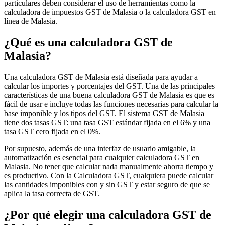
particulares deben considerar el uso de herramientas como la
calculadora de impuestos GST de Malasia o la calculadora GST en
línea de Malasia.
¿Qué es una calculadora GST de
Guías
Guías fiscales por país
Malasia?
Una calculadora GST de Malasia está diseñada para ayudar a
calcular los importes y porcentajes del GST. Una de las principales
características de una buena calculadora GST de Malasia es que es
fácil de usar e incluye todas las funciones necesarias para calcular la
base imponible y los tipos del GST. El sistema GST de Malasia
tiene dos tasas GST: una tasa GST estándar fijada en el 6% y una
tasa GST cero fijada en el 0%.
Por supuesto, además de una interfaz de usuario amigable, la
automatización es esencial para cualquier calculadora GST en
Malasia. No tener que calcular nada manualmente ahorra tiempo y
es productivo. Con la Calculadora GST, cualquiera puede calcular
las cantidades imponibles con y sin GST y estar seguro de que se
aplica la tasa correcta de GST.
Todas las guías
Europa
América
Asia-Pacífico
África
¿Por qué elegir una calculadora GST de
VAT para principiantes