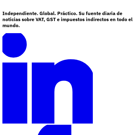
Independiente. Global. Práctico. Su fuente diaria de
noticias sobre VAT, GST e impuestos indirectos en todo el
mundo.
Serie Experto Fiscal
Impuestos indirectos en el comercio electrónico
VAT en la región del
Golfo
Cómo crear un marco de control de los impuestos
indirectos
Impuestos sobre el carbono y tasas medioambientales