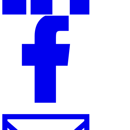
Herramientas
Calculadora de VAT
Calculadora de GST
Calculadora del impuesto
sobre las ventas
Verificador de número de VAT
Rastreador de
mandatos de facturación electrónica
Expertos