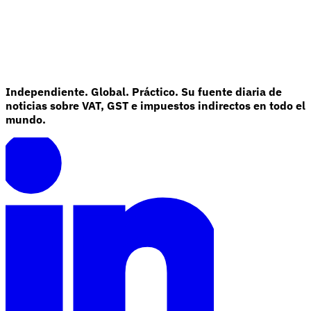
Independiente. Global. Práctico. Su fuente diaria de
noticias sobre VAT, GST e impuestos indirectos en todo el
mundo.
Serie Experto Fiscal
Impuestos indirectos en el comercio electrónico
VAT en la región del
Golfo
Cómo crear un marco de control de los impuestos
indirectos
Impuestos sobre el carbono y tasas medioambientales