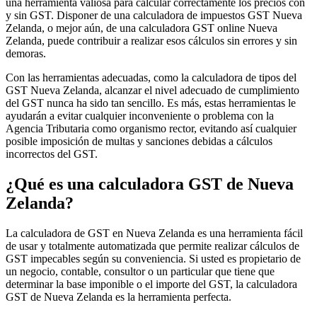
una herramienta valiosa para calcular correctamente los precios con
y sin GST. Disponer de una calculadora de impuestos GST Nueva
Zelanda, o mejor aún, de una calculadora GST online Nueva
Zelanda, puede contribuir a realizar esos cálculos sin errores y sin
demoras.
Guías
Guías fiscales por país
Con las herramientas adecuadas, como la calculadora de tipos del
GST Nueva Zelanda, alcanzar el nivel adecuado de cumplimiento
del GST nunca ha sido tan sencillo. Es más, estas herramientas le
ayudarán a evitar cualquier inconveniente o problema con la
Agencia Tributaria como organismo rector, evitando así cualquier
posible imposición de multas y sanciones debidas a cálculos
incorrectos del GST.
¿Qué es una calculadora GST de Nueva
Zelanda?
La calculadora de GST en Nueva Zelanda es una herramienta fácil
de usar y totalmente automatizada que permite realizar cálculos de
GST impecables según su conveniencia. Si usted es propietario de
un negocio, contable, consultor o un particular que tiene que
determinar la base imponible o el importe del GST, la calculadora
GST de Nueva Zelanda es la herramienta perfecta.
Todas las guías
Europa
América
Asia-Pacífico
África
VAT para principiantes