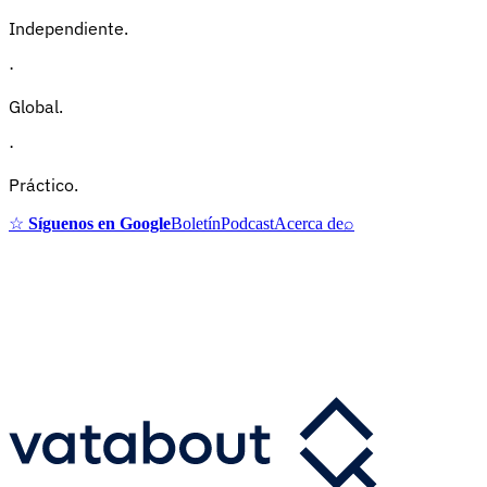
Independiente.
·
Global.
·
Práctico.
☆
Síguenos en Google
Boletín
Podcast
Acerca de
⌕