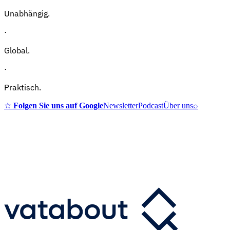
Unabhängig.
·
Global.
·
Praktisch.
☆
Folgen Sie uns auf Google
Newsletter
Podcast
Über uns
⌕