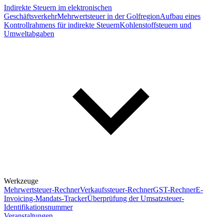
Indirekte Steuern im elektronischen
Geschäftsverkehr
Mehrwertsteuer in der Golfregion
Aufbau eines
Kontrollrahmens für indirekte Steuern
Kohlenstoffsteuern und
Umweltabgaben
Werkzeuge
Mehrwertsteuer-Rechner
Verkaufssteuer-Rechner
GST-Rechner
E-
Invoicing-Mandats-Tracker
Überprüfung der Umsatzsteuer-
Identifikationsnummer
Veranstaltungen