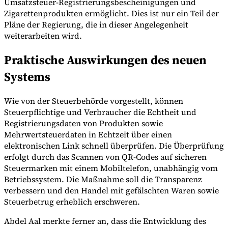
Umsatzsteuer-Registrierungsbescheinigungen und
Zigarettenprodukten ermöglicht. Dies ist nur ein Teil der
Pläne der Regierung, die in dieser Angelegenheit
weiterarbeiten wird.
Werkzeuge
VAT-Rechner
GST-Rechner
Verkaufssteuer-Rechner
VAT-
Praktische Auswirkungen des neuen
Nummernprüfer
Tracker für E-Rechnungs-Mandate
Systems
Wie von der Steuerbehörde vorgestellt, können
Steuerpflichtige und Verbraucher die Echtheit und
Registrierungsdaten von Produkten sowie
Mehrwertsteuerdaten in Echtzeit über einen
elektronischen Link schnell überprüfen. Die Überprüfung
erfolgt durch das Scannen von QR-Codes auf sicheren
Steuermarken mit einem Mobiltelefon, unabhängig vom
Betriebssystem. Die Maßnahme soll die Transparenz
verbessern und den Handel mit gefälschten Waren sowie
Steuerbetrug erheblich erschweren.
Experts
Abdel Aal merkte ferner an, dass die Entwicklung des
Unsere Autoren
Beitragender werden
Wählen Sie einen Experten