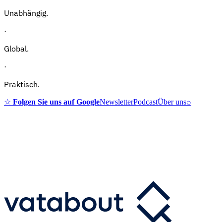
Unabhängig.
·
Global.
·
Praktisch.
☆
Folgen Sie uns auf Google
Newsletter
Podcast
Über uns
⌕