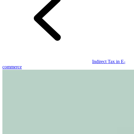
Leitfäden
Länder-Steuerleitfäden
Indirect Tax in E-
commerce
Alle Leitfäden
Europa
Amerika
Asien-Pazifik
Afrika