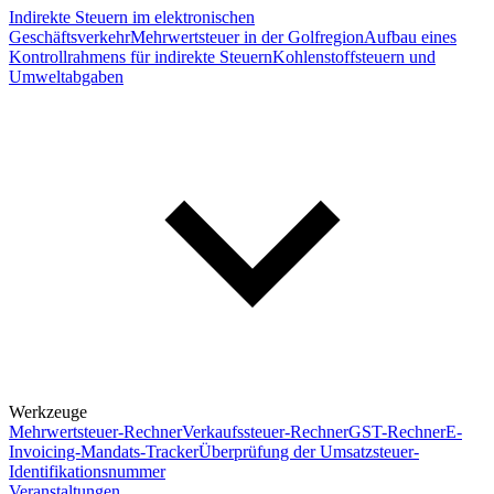
Indirekte Steuern im elektronischen
Geschäftsverkehr
Mehrwertsteuer in der Golfregion
Aufbau eines
Kontrollrahmens für indirekte Steuern
Kohlenstoffsteuern und
Umweltabgaben
Werkzeuge
Mehrwertsteuer-Rechner
Verkaufssteuer-Rechner
GST-Rechner
E-
Invoicing-Mandats-Tracker
Überprüfung der Umsatzsteuer-
Identifikationsnummer
Veranstaltungen