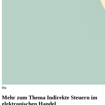
Expert Tax Series
Indirekte Steuern im elektronischen Geschäftsverkehr
VAT in der
Golfregion
Aufbau eines Kontrollrahmens für indirekte
Steuern
Kohlenstoffsteuern und Umweltabgaben
tba
Mehr zum Thema Indirekte Steuern im
elektronischen Handel