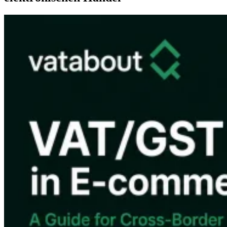
Werkzeuge
VAT-Rechner
GST-Rechner
Verkaufssteuer-Rechner
VAT-
Nummernprüfer
Tracker für E-Rechnungs-Mandate
Experts
Unsere Autoren
Beitragender werden
Wählen Sie einen Experten