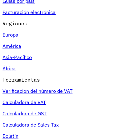
Guías por país
Nuestros autores
Conviértase en colaborador
Elija un experto
Facturación electrónica
Regiones
Europa
América
Asia-Pacífico
África
Herramientas
Verificación del número de VAT
Calculadora de VAT
Calculadora de GST
Calculadora de Sales Tax
Boletín