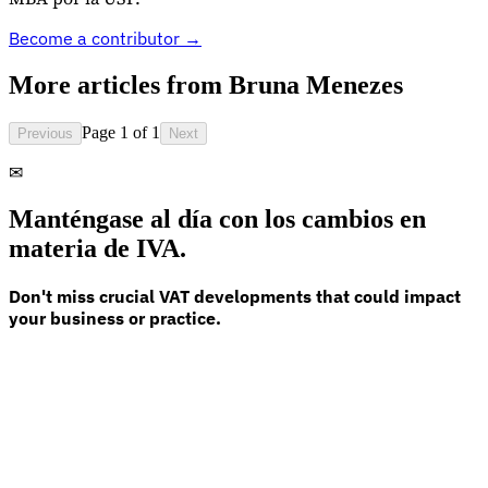
Become a contributor →
More articles from
Bruna Menezes
Guías
Guías fiscales por país
Page 1 of 1
Previous
Next
✉
Manténgase al día con los cambios en
materia de IVA.
Don't miss crucial VAT developments that could impact
your business or practice.
Todas las guías
Europa
América
Asia-Pacífico
África
VAT para principiantes