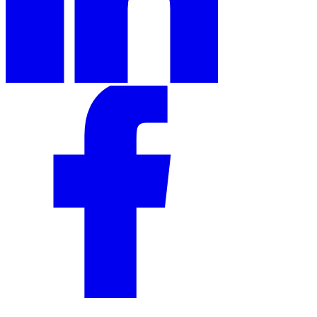
Serie Experto Fiscal
Impuestos indirectos en el comercio electrónico
VAT en la región del
Golfo
Cómo crear un marco de control de los impuestos
indirectos
Impuestos sobre el carbono y tasas medioambientales