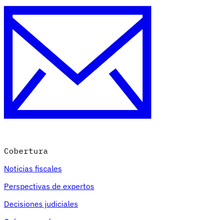
Herramientas
Calculadora de VAT
Calculadora de GST
Calculadora del impuesto
sobre las ventas
Verificador de número de VAT
Rastreador de
mandatos de facturación electrónica
Cobertura
Noticias fiscales
Perspectivas de expertos
Decisiones judiciales
Expertos