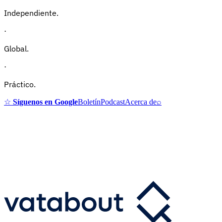
Independiente.
·
Global.
·
Práctico.
☆
Síguenos en Google
Boletín
Podcast
Acerca de
⌕