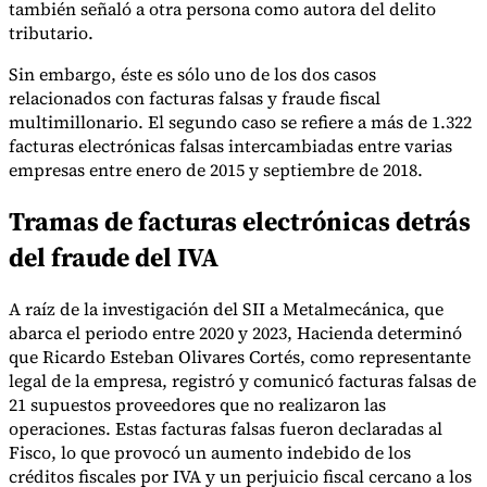
también señaló a otra persona como autora del delito
tributario.
Sin embargo, éste es sólo uno de los dos casos
Herramientas
relacionados con facturas falsas y fraude fiscal
Calculadora de VAT
Calculadora de GST
Calculadora del impuesto
multimillonario. El segundo caso se refiere a más de 1.322
sobre las ventas
Verificador de número de VAT
Rastreador de
facturas electrónicas falsas intercambiadas entre varias
mandatos de facturación electrónica
empresas entre enero de 2015 y septiembre de 2018.
Tramas de facturas electrónicas detrás
del fraude del IVA
A raíz de la investigación del SII a Metalmecánica, que
abarca el periodo entre 2020 y 2023, Hacienda determinó
que Ricardo Esteban Olivares Cortés, como representante
legal de la empresa, registró y comunicó facturas falsas de
21 supuestos proveedores que no realizaron las
operaciones. Estas facturas falsas fueron declaradas al
Fisco, lo que provocó un aumento indebido de los
créditos fiscales por IVA y un perjuicio fiscal cercano a los
Expertos