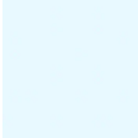
Guías
Guías fiscales por país
Todas las guías
Europa
América
Asia-Pacífico
África
VAT para principiantes