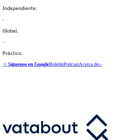
Independiente.
·
Global.
·
Práctico.
☆
Síguenos en Google
Boletín
Podcast
Acerca de
⌕