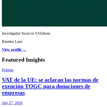
Investigador fiscal en VATabout
Rasmus Laan
View profile →
Featured Insights
Polonia
VAT de la UE: se aclaran las normas de
exención TOGC para donaciones de
empresas
July 27, 2026