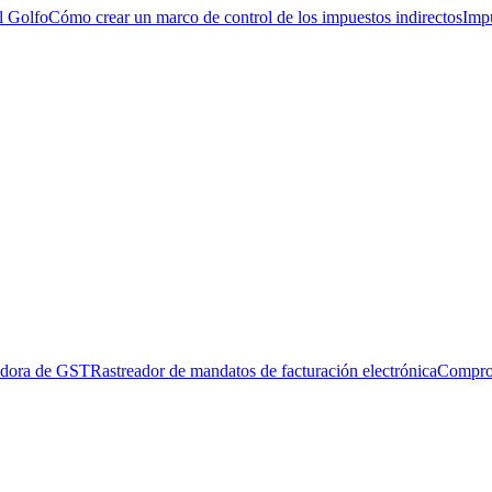
l Golfo
Cómo crear un marco de control de los impuestos indirectos
Impu
adora de GST
Rastreador de mandatos de facturación electrónica
Compro