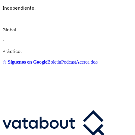
Independiente.
·
Global.
·
Práctico.
☆
Síguenos en Google
Boletín
Podcast
Acerca de
⌕