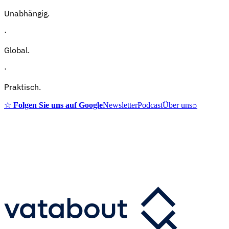
Unabhängig.
·
Global.
·
Praktisch.
☆
Folgen Sie uns auf Google
Newsletter
Podcast
Über uns
⌕