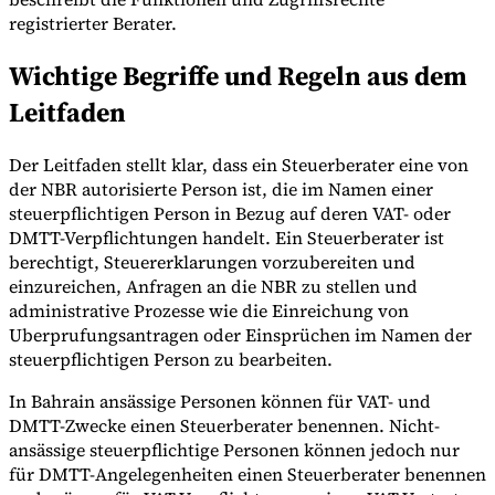
registrierter Berater.
Wichtige Begriffe und Regeln aus dem
Werkzeuge
Leitfaden
VAT-Rechner
GST-Rechner
Verkaufssteuer-Rechner
VAT-
Nummernprüfer
Tracker für E-Rechnungs-Mandate
Der Leitfaden stellt klar, dass ein Steuerberater eine von
der NBR autorisierte Person ist, die im Namen einer
steuerpflichtigen Person in Bezug auf deren VAT- oder
DMTT-Verpflichtungen handelt. Ein Steuerberater ist
berechtigt, Steuererklarungen vorzubereiten und
einzureichen, Anfragen an die NBR zu stellen und
administrative Prozesse wie die Einreichung von
Uberprufungsantragen oder Einsprüchen im Namen der
steuerpflichtigen Person zu bearbeiten.
In Bahrain ansässige Personen können für VAT- und
DMTT-Zwecke einen Steuerberater benennen. Nicht-
ansässige steuerpflichtige Personen können jedoch nur
Experts
für DMTT-Angelegenheiten einen Steuerberater benennen
Unsere Autoren
Beitragender werden
Wählen Sie einen Experten