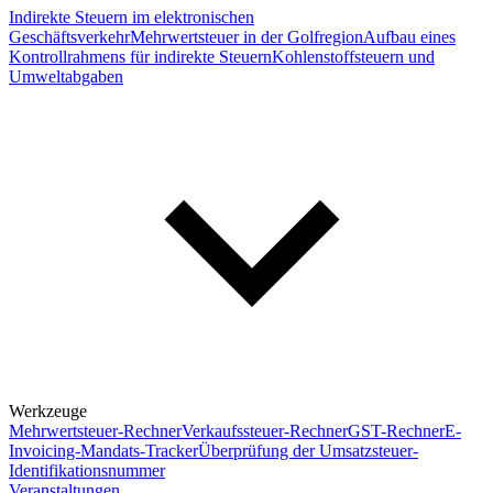
Indirekte Steuern im elektronischen
Geschäftsverkehr
Mehrwertsteuer in der Golfregion
Aufbau eines
Kontrollrahmens für indirekte Steuern
Kohlenstoffsteuern und
Umweltabgaben
Werkzeuge
Mehrwertsteuer-Rechner
Verkaufssteuer-Rechner
GST-Rechner
E-
Invoicing-Mandats-Tracker
Überprüfung der Umsatzsteuer-
Identifikationsnummer
Veranstaltungen