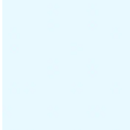
Leitfäden
Länder-Steuerleitfäden
Alle Leitfäden
Europa
Amerika
Asien-Pazifik
Afrika