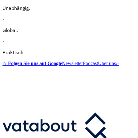
Unabhängig.
·
Global.
·
Praktisch.
☆
Folgen Sie uns auf Google
Newsletter
Podcast
Über uns
⌕