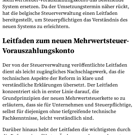
System ersetzen. Da der Umsetzungstermin näher rückt,
hat die belgische Steuerverwaltung einen Leitfaden
bereitgestellt, um Steuerpflichtigen das Verständnis des
Werkzeuge
neuen Systems zu erleichtern.
VAT-Rechner
GST-Rechner
Verkaufssteuer-Rechner
VAT-
Nummernprüfer
Tracker für E-Rechnungs-Mandate
Leitfaden zum neuen Mehrwertsteuer-
Vorauszahlungskonto
Der von der Steuerverwaltung veröffentlichte Leitfaden
dient als leicht zugängliches Nachschlagewerk, das die
technischen Aspekte der Reform in klare und
verständliche Erklärungen übersetzt. Der Leitfaden
konzentriert sich in erster Linie darauf, die
Grundprinzipien der neuen Mehrwertsteuerkette so zu
erläutern, dass sie für Unternehmen und Steuerpflichtige,
selbst für diejenigen ohne tiefgreifende technische
Fachkenntnisse, leicht verständlich sind.
Experts
Darüber hinaus hebt der Leitfaden die wichtigsten durch
Unsere Autoren
Beitragender werden
Wählen Sie einen Experten