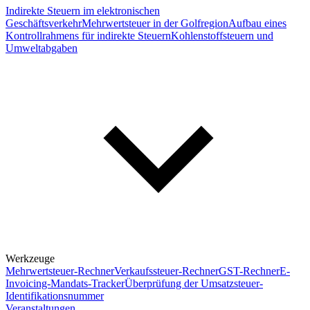
Indirekte Steuern im elektronischen
Geschäftsverkehr
Mehrwertsteuer in der Golfregion
Aufbau eines
Kontrollrahmens für indirekte Steuern
Kohlenstoffsteuern und
Umweltabgaben
Werkzeuge
Mehrwertsteuer-Rechner
Verkaufssteuer-Rechner
GST-Rechner
E-
Invoicing-Mandats-Tracker
Überprüfung der Umsatzsteuer-
Identifikationsnummer
Veranstaltungen