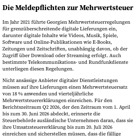
Die Meldepflichten zur Mehrwertsteuer
Im Jahr 2021 führte Georgien Mehrwertsteuerregelungen
Werkzeuge
für grenzüberschreitende digitale Lieferungen ein,
VAT-Rechner
GST-Rechner
Verkaufssteuer-Rechner
VAT-
darunter digitale Inhalte wie Videos, Musik, Spiele,
Nummernprüfer
Tracker für E-Rechnungs-Mandate
Software und Online-Publikationen wie E-Books,
Zeitungen und Zeitschriften, unabhängig davon, ob der
Zugriff über Download oder Streaming erfolgt. Auch
bestimmte Telekommunikations- und Rundfunkdienste
unterliegen diesen Regelungen.
Nicht ansässige Anbieter digitaler Dienstleistungen
müssen auf ihre Lieferungen einen Mehrwertsteuersatz
von 18 % anwenden und vierteljährliche
Mehrwertsteuererklärungen einreichen. Für den
Berichtszeitraum Q2 2026, der den Zeitraum vom 1. April
bis zum 30. Juni 2026 abdeckt, erinnerte die
Steuerbehörde ausländische Unternehmen daran, dass sie
ihre Umsatzsteuererklärung bis zum 20. Juli 2026
Experts
einreichen und sicherstellen müssen, dass die fällige
Unsere Autoren
Beitragender werden
Wählen Sie einen Experten