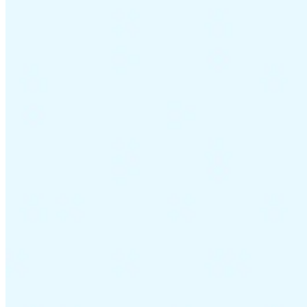
Leitfäden
Länder-Steuerleitfäden
Alle Leitfäden
Europa
Amerika
Asien-Pazifik
Afrika