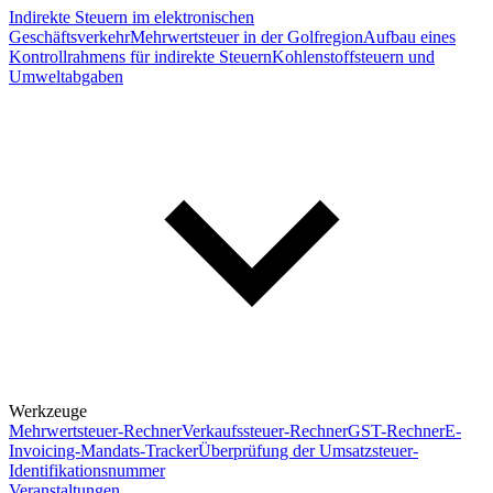
Indirekte Steuern im elektronischen
Geschäftsverkehr
Mehrwertsteuer in der Golfregion
Aufbau eines
Kontrollrahmens für indirekte Steuern
Kohlenstoffsteuern und
Umweltabgaben
Werkzeuge
Mehrwertsteuer-Rechner
Verkaufssteuer-Rechner
GST-Rechner
E-
Invoicing-Mandats-Tracker
Überprüfung der Umsatzsteuer-
Identifikationsnummer
Veranstaltungen