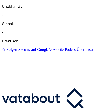
Unabhängig.
·
Global.
·
Praktisch.
☆
Folgen Sie uns auf Google
Newsletter
Podcast
Über uns
⌕