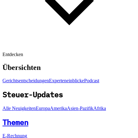
Entdecken
Übersichten
Gerichtsentscheidungen
Experteneinblicke
Podcast
Steuer-Updates
Alle Neuigkeiten
Europa
Amerika
Asien-Pazifik
Afrika
Themen
E-Rechnung