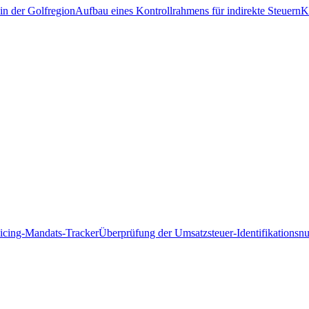
in der Golfregion
Aufbau eines Kontrollrahmens für indirekte Steuern
K
icing-Mandats-Tracker
Überprüfung der Umsatzsteuer-Identifikations