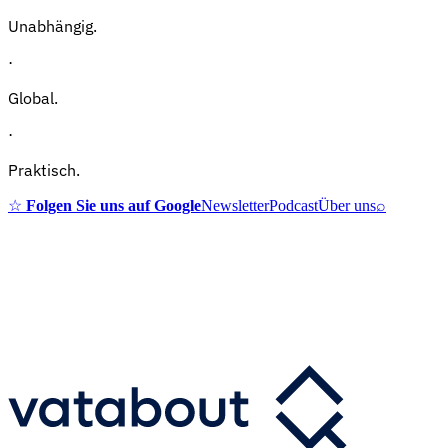
Unabhängig.
·
Global.
·
Praktisch.
☆
Folgen Sie uns auf Google
Newsletter
Podcast
Über uns
⌕