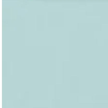
Expert Tax Series
Indirekte Steuern im elektronischen Geschäftsverkehr
VAT in der
Golfregion
Aufbau eines Kontrollrahmens für indirekte
Steuern
Kohlenstoffsteuern und Umweltabgaben