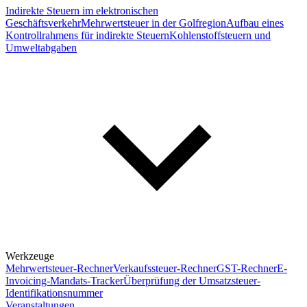
Indirekte Steuern im elektronischen
Geschäftsverkehr
Mehrwertsteuer in der Golfregion
Aufbau eines
Kontrollrahmens für indirekte Steuern
Kohlenstoffsteuern und
Umweltabgaben
Werkzeuge
Mehrwertsteuer-Rechner
Verkaufssteuer-Rechner
GST-Rechner
E-
Invoicing-Mandats-Tracker
Überprüfung der Umsatzsteuer-
Identifikationsnummer
Veranstaltungen