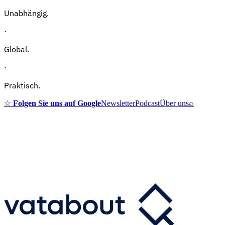
Unabhängig.
·
Global.
·
Praktisch.
☆
Folgen Sie uns auf Google
Newsletter
Podcast
Über uns
⌕