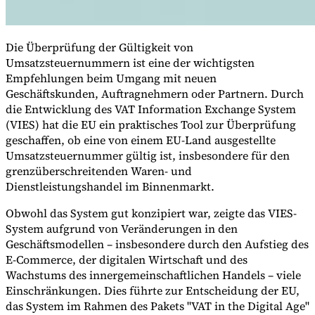
Die Überprüfung der Gültigkeit von
Werkzeuge
Umsatzsteuernummern ist eine der wichtigsten
VAT-Rechner
GST-Rechner
Verkaufssteuer-Rechner
VAT-
Empfehlungen beim Umgang mit neuen
Nummernprüfer
Tracker für E-Rechnungs-Mandate
Geschäftskunden, Auftragnehmern oder Partnern. Durch
die Entwicklung des VAT Information Exchange System
(VIES) hat die EU ein praktisches Tool zur Überprüfung
geschaffen, ob eine von einem EU-Land ausgestellte
Umsatzsteuernummer gültig ist, insbesondere für den
grenzüberschreitenden Waren- und
Dienstleistungshandel im Binnenmarkt.
Obwohl das System gut konzipiert war, zeigte das VIES-
System aufgrund von Veränderungen in den
Geschäftsmodellen – insbesondere durch den Aufstieg des
E-Commerce, der digitalen Wirtschaft und des
Wachstums des innergemeinschaftlichen Handels – viele
Einschränkungen. Dies führte zur Entscheidung der EU,
Experts
das System im Rahmen des Pakets "VAT in the Digital Age"
Unsere Autoren
Beitragender werden
Wählen Sie einen Experten