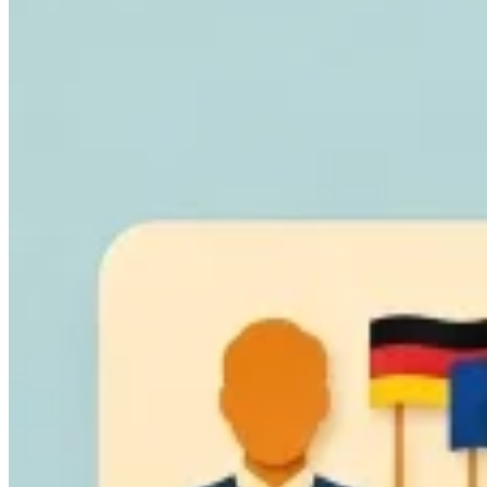
Leitfäden
Länder-Steuerleitfäden
Alle Leitfäden
Europa
Amerika
Asien-Pazifik
Afrika