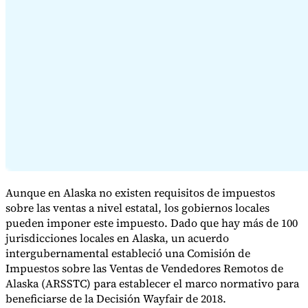
Serie Experto Fiscal
Impuestos indirectos en el comercio electrónico
VAT en la región del
Golfo
Cómo crear un marco de control de los impuestos
indirectos
Impuestos sobre el carbono y tasas medioambientales
Aunque en Alaska no existen requisitos de impuestos
sobre las ventas a nivel estatal, los gobiernos locales
pueden imponer este impuesto. Dado que hay más de 100
jurisdicciones locales en Alaska, un acuerdo
intergubernamental estableció una Comisión de
Impuestos sobre las Ventas de Vendedores Remotos de
Alaska (ARSSTC) para establecer el marco normativo para
beneficiarse de la Decisión Wayfair de 2018.