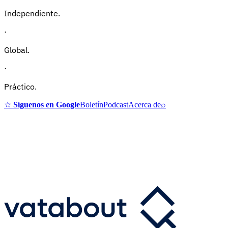
Independiente.
·
Global.
·
Práctico.
☆
Síguenos en Google
Boletín
Podcast
Acerca de
⌕