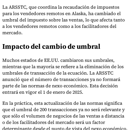
La ARSSTC, que coordina la recaudación de impuestos
para los vendedores remotos en Alaska, ha cambiado el
umbral del impuesto sobre las ventas, lo que afecta tanto
Herramientas
a los vendedores remotos como a los facilitadores del
Calculadora de VAT
Calculadora de GST
Calculadora del impuesto
mercado.
sobre las ventas
Verificador de número de VAT
Rastreador de
mandatos de facturación electrónica
Impacto del cambio de umbral
Muchos estados de EE.UU. cambiaron sus umbrales,
mientras que la mayoría se refiere a la eliminación de los
umbrales de transacción de la ecuación. La ARSSTC
anunció que el número de transacciones ya no formará
parte de las normas de nexo económico. Esta decisión
entrará en vigor el 1 de enero de 2025.
En la práctica, esta actualización de las normas significa
que el umbral de 200 transacciones ya no será relevante y
que sólo el volumen de negocios de las ventas a distancia
o de los facilitadores del mercado será un factor
determinante desde el punto de vista del nexo económico.
Expertos