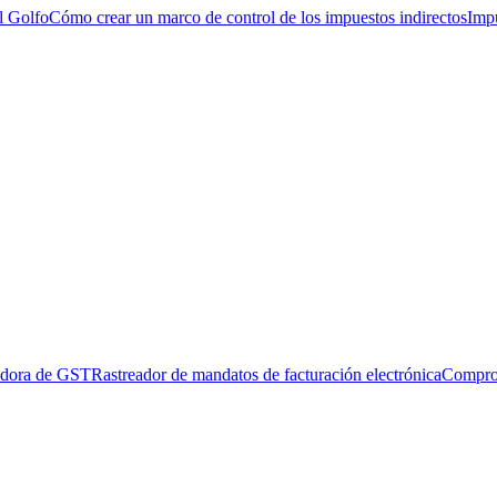
l Golfo
Cómo crear un marco de control de los impuestos indirectos
Impu
adora de GST
Rastreador de mandatos de facturación electrónica
Compro