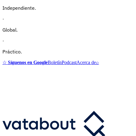
Independiente.
·
Global.
·
Práctico.
☆
Síguenos en Google
Boletín
Podcast
Acerca de
⌕