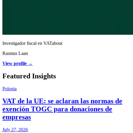
Investigador fiscal en VATabout
Rasmus Laan
View profile →
Featured Insights
Polonia
VAT de la UE: se aclaran las normas de
exención TOGC para donaciones de
empresas
July 27, 2026