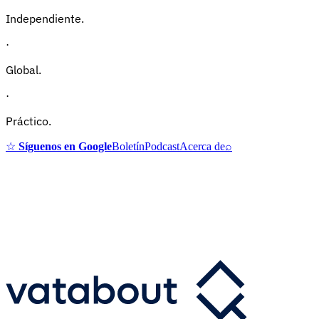
Independiente.
·
Global.
·
Práctico.
☆
Síguenos en Google
Boletín
Podcast
Acerca de
⌕