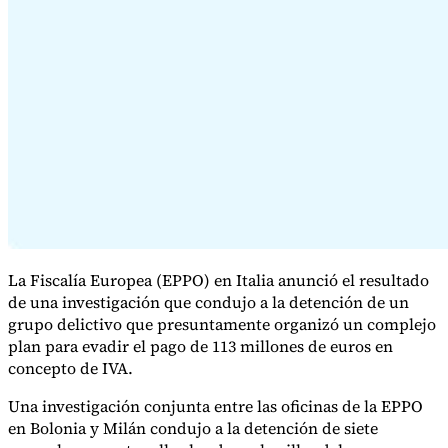
Serie Experto Fiscal
Impuestos indirectos en el comercio electrónico
VAT en la región del
Golfo
Cómo crear un marco de control de los impuestos
indirectos
Impuestos sobre el carbono y tasas medioambientales
La Fiscalía Europea (EPPO) en Italia anunció el resultado
de una investigación que condujo a la detención de un
grupo delictivo que presuntamente organizó un complejo
plan para evadir el pago de 113 millones de euros en
concepto de IVA.
Una investigación conjunta entre las oficinas de la EPPO
en Bolonia y Milán condujo a la detención de siete