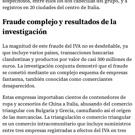
sospechosos, entre ellos los dos cabecillas del grupo, y a
registros en 20 ciudades del centro de Italia.
Fraude complejo y resultados de la
Herramientas
investigación
Calculadora de VAT
Calculadora de GST
Calculadora del impuesto
sobre las ventas
Verificador de número de VAT
Rastreador de
mandatos de facturación electrónica
La magnitud de este fraude del IVA no es desdeñable, ya
que incluye varios países, transacciones bancarias
clandestinas y productos por valor de casi 500 millones de
euros. La investigación conjunta demostró que el fraude
se cometió mediante un complejo esquema de empresas
fantasma, también conocidas como comerciantes
desaparecidos.
Estas empresas importaban cientos de contenedores de
ropa y accesorios de China a Italia, abusando del comercio
triangular con Bulgaria y Grecia, camuflando así el origen
de las mercancías. La triangulación o comercio triangular
es un comercio intracomunitario que incluye suministros
entre tres empresas registradas a efectos del IVA en tres
Expertos