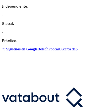
Independiente.
·
Global.
·
Práctico.
☆
Síguenos en Google
Boletín
Podcast
Acerca de
⌕