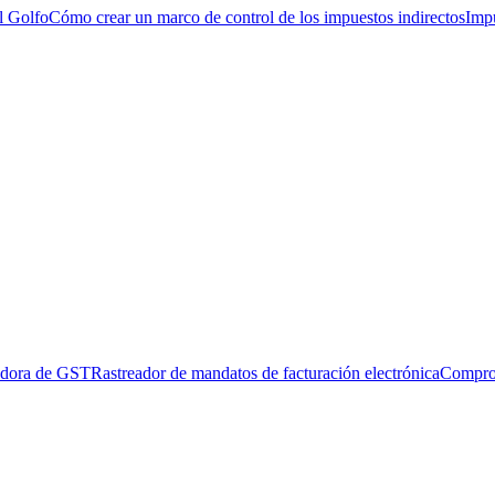
l Golfo
Cómo crear un marco de control de los impuestos indirectos
Impu
adora de GST
Rastreador de mandatos de facturación electrónica
Compro