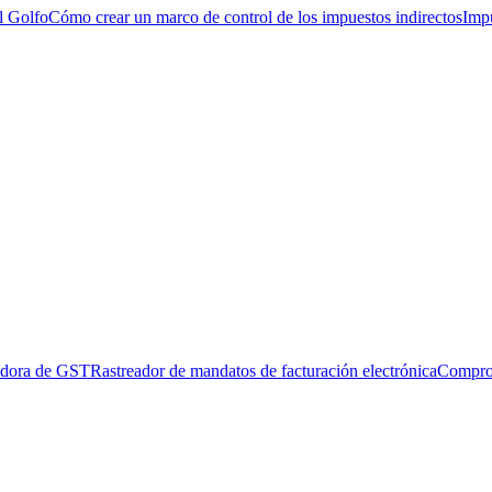
l Golfo
Cómo crear un marco de control de los impuestos indirectos
Impu
adora de GST
Rastreador de mandatos de facturación electrónica
Compro