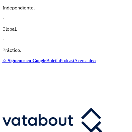
Independiente.
·
Global.
·
Práctico.
☆
Síguenos en Google
Boletín
Podcast
Acerca de
⌕