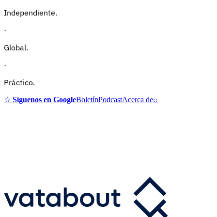
Independiente.
·
Global.
·
Práctico.
☆
Síguenos en Google
Boletín
Podcast
Acerca de
⌕