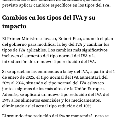
previsto aplicar cambios específicos en los tipos del IVA.
Cambios en los tipos del IVA y su
Herramientas
impacto
Calculadora de VAT
Calculadora de GST
Calculadora del impuesto
sobre las ventas
Verificador de número de VAT
Rastreador de
mandatos de facturación electrónica
El Primer Ministro eslovaco, Robert Fico, anunció el plan
del gobierno para modificar la ley del IVA y cambiar los
tipos de IVA aplicables. Los cambios más significativos
incluyen el aumento del tipo normal del IVA y la
introducción de un nuevo tipo reducido del IVA.
Si se aprueban las enmiendas a la ley del IVA, a partir del 1
de enero de 2025, el tipo normal del IVA aumentará del
20% al 23%, situando el tipo normal del IVA eslovaco
junto a algunos de los más altos de la Unión Europea.
Además, se aplicará un nuevo tipo reducido del IVA del
19% a los alimentos esenciales y los medicamentos,
eliminando así el actual tipo reducido del 10%.
El segundo tipo reducido del 5% se mantendrá, pero se
Expertos