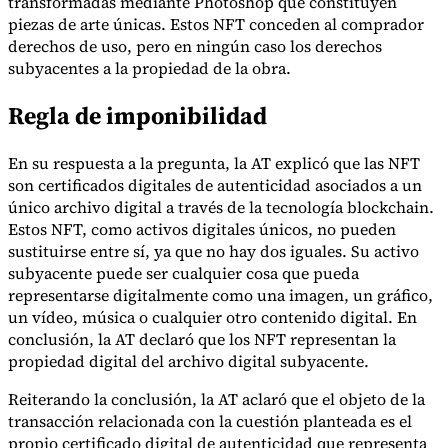
transformadas mediante Photoshop que constituyen
piezas de arte únicas. Estos NFT conceden al comprador
derechos de uso, pero en ningún caso los derechos
subyacentes a la propiedad de la obra.
Herramientas
Calculadora de VAT
Calculadora de GST
Calculadora del impuesto
Regla de imponibilidad
sobre las ventas
Verificador de número de VAT
Rastreador de
mandatos de facturación electrónica
En su respuesta a la pregunta, la AT explicó que las NFT
son certificados digitales de autenticidad asociados a un
único archivo digital a través de la tecnología blockchain.
Estos NFT, como activos digitales únicos, no pueden
sustituirse entre sí, ya que no hay dos iguales. Su activo
subyacente puede ser cualquier cosa que pueda
representarse digitalmente como una imagen, un gráfico,
un vídeo, música o cualquier otro contenido digital. En
conclusión, la AT declaró que los NFT representan la
propiedad digital del archivo digital subyacente.
Reiterando la conclusión, la AT aclaró que el objeto de la
transacción relacionada con la cuestión planteada es el
propio certificado digital de autenticidad que representa
Expertos