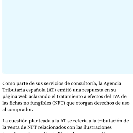
Serie Experto Fiscal
Impuestos indirectos en el comercio electrónico
VAT en la región del
Golfo
Cómo crear un marco de control de los impuestos
indirectos
Impuestos sobre el carbono y tasas medioambientales
Como parte de sus servicios de consultoría, la Agencia
Tributaria española (AT) emitió una respuesta en su
página web aclarando el tratamiento a efectos del IVA de
las fichas no fungibles (NFT) que otorgan derechos de uso
al comprador.
La cuestión planteada a la AT se refería a la tributación de
la venta de NFT relacionados con las ilustraciones