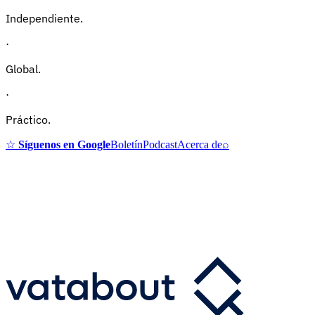
Independiente.
·
Global.
·
Práctico.
☆
Síguenos en Google
Boletín
Podcast
Acerca de
⌕