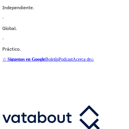
Independiente.
·
Global.
·
Práctico.
☆
Síguenos en Google
Boletín
Podcast
Acerca de
⌕