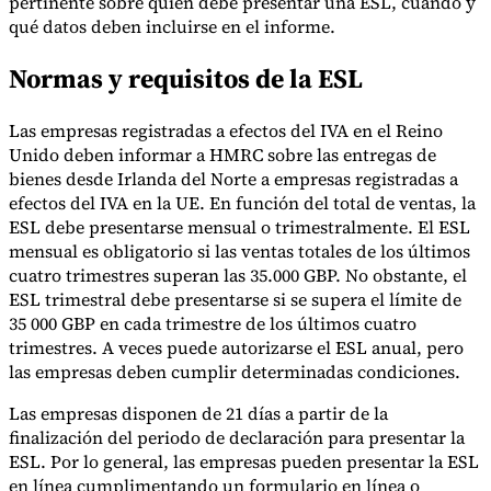
pertinente sobre quién debe presentar una ESL, cuándo y
qué datos deben incluirse en el informe.
Normas y requisitos de la ESL
Herramientas
Calculadora de VAT
Calculadora de GST
Calculadora del impuesto
Las empresas registradas a efectos del IVA en el Reino
sobre las ventas
Verificador de número de VAT
Rastreador de
mandatos de facturación electrónica
Unido deben informar a HMRC sobre las entregas de
bienes desde Irlanda del Norte a empresas registradas a
efectos del IVA en la UE. En función del total de ventas, la
ESL debe presentarse mensual o trimestralmente. El ESL
mensual es obligatorio si las ventas totales de los últimos
cuatro trimestres superan las 35.000 GBP. No obstante, el
ESL trimestral debe presentarse si se supera el límite de
35 000 GBP en cada trimestre de los últimos cuatro
trimestres. A veces puede autorizarse el ESL anual, pero
las empresas deben cumplir determinadas condiciones.
Las empresas disponen de 21 días a partir de la
finalización del periodo de declaración para presentar la
ESL. Por lo general, las empresas pueden presentar la ESL
en línea cumplimentando un formulario en línea o
Expertos