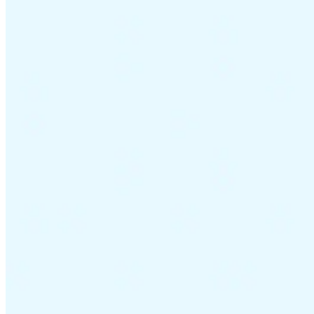
Guías
Guías fiscales por país
Todas las guías
Europa
América
Asia-Pacífico
África
VAT para principiantes