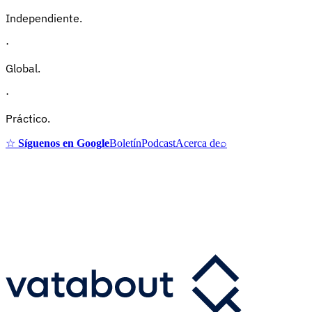
Independiente.
·
Global.
·
Práctico.
☆
Síguenos en Google
Boletín
Podcast
Acerca de
⌕