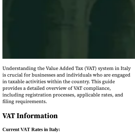
Serie Experto Fiscal
Impuestos indirectos en el comercio electrónico
VAT en la región del
Golfo
Cómo crear un marco de control de los impuestos
Understanding the Value Added Tax (VAT) system in Italy
indirectos
Impuestos sobre el carbono y tasas medioambientales
is crucial for businesses and individuals who are engaged
in taxable activities within the country. This guide
provides a detailed overview of VAT compliance,
including registration processes, applicable rates, and
filing requirements.
VAT Information
Current VAT Rates in Italy: