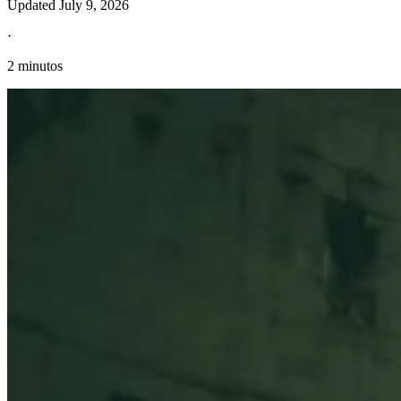
Updated
July 9, 2026
·
2 minutos
Información fiscal