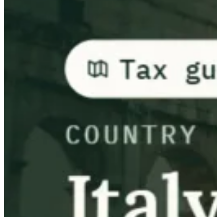
Guías
Guías fiscales por país
Todas las guías
Europa
América
Asia-Pacífico
África
VAT para principiantes