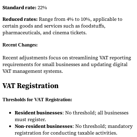
Standard rate:
22%
Reduced rates:
Range from 4% to 10%, applicable to
certain goods and services such as foodstuffs,
Herramientas
Calculadora de VAT
Calculadora de GST
Calculadora del impuesto
pharmaceuticals, and cinema tickets.
sobre las ventas
Verificador de número de VAT
Rastreador de
mandatos de facturación electrónica
Recent Changes:
Recent adjustments focus on streamlining VAT reporting
requirements for small businesses and updating digital
VAT management systems.
VAT Registration
Thresholds for VAT Registration:
Resident businesses
: No threshold; all businesses
must register.
Non-resident businesses
: No threshold; mandatory
registration for conducting taxable activities.
Expertos