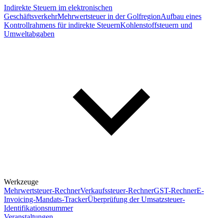
Indirekte Steuern im elektronischen
Geschäftsverkehr
Mehrwertsteuer in der Golfregion
Aufbau eines
Kontrollrahmens für indirekte Steuern
Kohlenstoffsteuern und
Umweltabgaben
Werkzeuge
Mehrwertsteuer-Rechner
Verkaufssteuer-Rechner
GST-Rechner
E-
Invoicing-Mandats-Tracker
Überprüfung der Umsatzsteuer-
Identifikationsnummer
Veranstaltungen