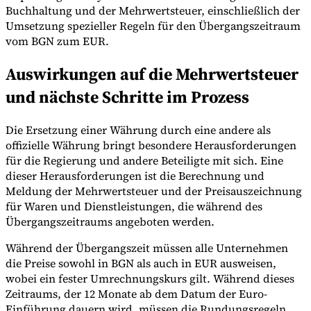
Buchhaltung und der Mehrwertsteuer, einschließlich der
Umsetzung spezieller Regeln für den Übergangszeitraum
vom BGN zum EUR.
Werkzeuge
Auswirkungen auf die Mehrwertsteuer
VAT-Rechner
GST-Rechner
Verkaufssteuer-Rechner
VAT-
Nummernprüfer
Tracker für E-Rechnungs-Mandate
und nächste Schritte im Prozess
Die Ersetzung einer Währung durch eine andere als
offizielle Währung bringt besondere Herausforderungen
für die Regierung und andere Beteiligte mit sich. Eine
dieser Herausforderungen ist die Berechnung und
Meldung der Mehrwertsteuer und der Preisauszeichnung
für Waren und Dienstleistungen, die während des
Übergangszeitraums angeboten werden.
Während der Übergangszeit müssen alle Unternehmen
die Preise sowohl in BGN als auch in EUR ausweisen,
wobei ein fester Umrechnungskurs gilt. Während dieses
Zeitraums, der 12 Monate ab dem Datum der Euro-
Experts
Unsere Autoren
Beitragender werden
Wählen Sie einen Experten
Einführung dauern wird, müssen die Rundungsregeln