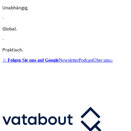
Unabhängig.
·
Global.
·
Praktisch.
☆
Folgen Sie uns auf Google
Newsletter
Podcast
Über uns
⌕