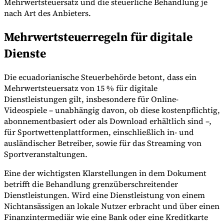
Mehrwertsteuersatz und die steuerliche Behandlung je
nach Art des Anbieters.
Mehrwertsteuerregeln für digitale
Werkzeuge
Dienste
VAT-Rechner
GST-Rechner
Verkaufssteuer-Rechner
VAT-
Nummernprüfer
Tracker für E-Rechnungs-Mandate
Die ecuadorianische Steuerbehörde betont, dass ein
Mehrwertsteuersatz von 15 % für digitale
Dienstleistungen gilt, insbesondere für Online-
Videospiele – unabhängig davon, ob diese kostenpflichtig,
abonnementbasiert oder als Download erhältlich sind –,
für Sportwettenplattformen, einschließlich in- und
ausländischer Betreiber, sowie für das Streaming von
Sportveranstaltungen.
Eine der wichtigsten Klarstellungen in dem Dokument
betrifft die Behandlung grenzüberschreitender
Dienstleistungen. Wird eine Dienstleistung von einem
Nichtansässigen an lokale Nutzer erbracht und über einen
Experts
Finanzintermediär wie eine Bank oder eine Kreditkarte
Unsere Autoren
Beitragender werden
Wählen Sie einen Experten