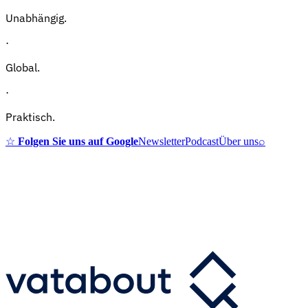
Unabhängig.
·
Global.
·
Praktisch.
☆
Folgen Sie uns auf Google
Newsletter
Podcast
Über uns
⌕