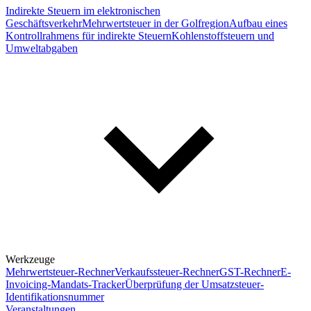
Indirekte Steuern im elektronischen
Geschäftsverkehr
Mehrwertsteuer in der Golfregion
Aufbau eines
Kontrollrahmens für indirekte Steuern
Kohlenstoffsteuern und
Umweltabgaben
Werkzeuge
Mehrwertsteuer-Rechner
Verkaufssteuer-Rechner
GST-Rechner
E-
Invoicing-Mandats-Tracker
Überprüfung der Umsatzsteuer-
Identifikationsnummer
Veranstaltungen