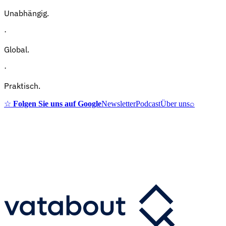
Unabhängig.
·
Global.
·
Praktisch.
☆
Folgen Sie uns auf Google
Newsletter
Podcast
Über uns
⌕