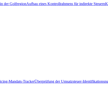
in der Golfregion
Aufbau eines Kontrollrahmens für indirekte Steuern
K
icing-Mandats-Tracker
Überprüfung der Umsatzsteuer-Identifikations