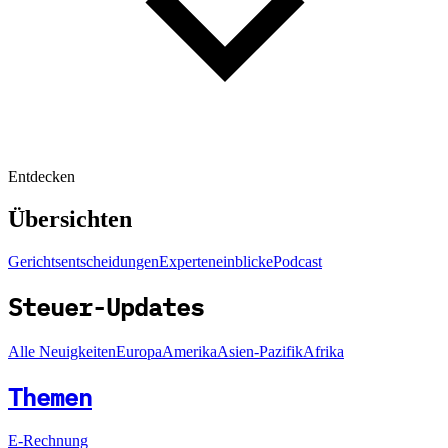
Entdecken
Übersichten
Gerichtsentscheidungen
Experteneinblicke
Podcast
Steuer-Updates
Alle Neuigkeiten
Europa
Amerika
Asien-Pazifik
Afrika
Themen
E-Rechnung