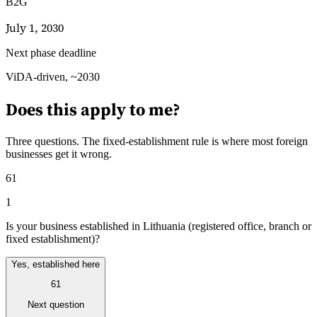
B2G
July 1, 2030
Next phase deadline
Leitfäden
ViDA-driven, ~2030
Länder-Steuerleitfäden
Does this apply to me?
Three questions. The fixed-establishment rule is where most foreign
businesses get it wrong.
61
1
Is your business established in Lithuania (registered office, branch or
fixed establishment)?
Yes, established here
61
Next question
Alle Leitfäden
Europa
Amerika
Asien-Pazifik
Afrika