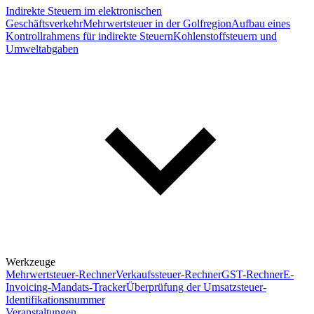
Indirekte Steuern im elektronischen
Geschäftsverkehr
Mehrwertsteuer in der Golfregion
Aufbau eines
Kontrollrahmens für indirekte Steuern
Kohlenstoffsteuern und
Umweltabgaben
Werkzeuge
Mehrwertsteuer-Rechner
Verkaufssteuer-Rechner
GST-Rechner
E-
Invoicing-Mandats-Tracker
Überprüfung der Umsatzsteuer-
Identifikationsnummer
Veranstaltungen