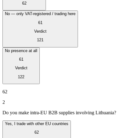
62
No — only VAT-registered / trading here
61
Verdict
121
No presence at all
61
Verdict
122
VAT für Anfänger
62
Indirekte Steuern 101
2
Do you make intra-EU B2B supplies involving Lithuania?
Yes, I trade with other EU countries
62