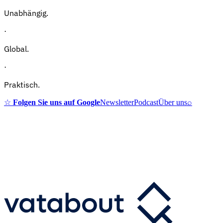
Unabhängig.
·
Global.
·
Praktisch.
☆
Folgen Sie uns auf Google
Newsletter
Podcast
Über uns
⌕