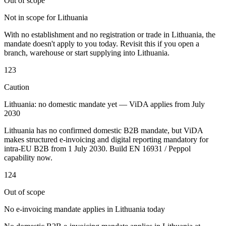
Out of scope
Not in scope for Lithuania
With no establishment and no registration or trade in Lithuania, the
Werkzeuge
mandate doesn't apply to you today. Revisit this if you open a
VAT-Rechner
GST-Rechner
Verkaufssteuer-Rechner
VAT-
branch, warehouse or start supplying into Lithuania.
Nummernprüfer
Tracker für E-Rechnungs-Mandate
123
Caution
Lithuania: no domestic mandate yet — ViDA applies from July
2030
Lithuania has no confirmed domestic B2B mandate, but ViDA
makes structured e-invoicing and digital reporting mandatory for
intra-EU B2B from 1 July 2030. Build EN 16931 / Peppol
capability now.
124
Out of scope
No e-invoicing mandate applies in Lithuania today
Experts
Unsere Autoren
Beitragender werden
Wählen Sie einen Experten