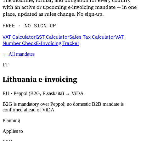
The deadline, format, and obligation for every country
with an active or upcoming e-invoicing mandate — in one
place, updated as rules change. No sign-up.
FREE · NO SIGN-UP
VAT Calculator
GST Calculator
Sales Tax Calculator
VAT
Number Check
E-Invoicing Tracker
← All mandates
LT
Lithuania
e-invoicing
Entdecken
EU
·
Peppol (B2G, E.saskaita) → ViDA
B2G is mandatory over Peppol; no domestic B2B mandate is
confirmed ahead of ViDA.
Planning
Applies to