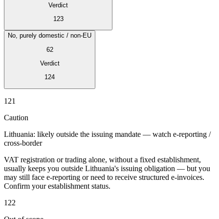
Verdict
123
No, purely domestic / non-EU
62
Verdict
124
Expert Tax Series
Indirekte Steuern im elektronischen Geschäftsverkehr
VAT in der
121
Golfregion
Aufbau eines Kontrollrahmens für indirekte
Steuern
Kohlenstoffsteuern und Umweltabgaben
Caution
Lithuania: likely outside the issuing mandate — watch e-reporting /
cross-border
VAT registration or trading alone, without a fixed establishment,
usually keeps you outside Lithuania's issuing obligation — but you
may still face e-reporting or need to receive structured e-invoices.
Confirm your establishment status.
122